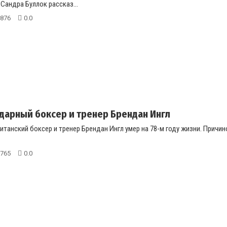
Сандра Буллок рассказ...
876
0.0
дарный боксер и тренер Брендан Ингл
танский боксер и тренер Брендан Ингл умер на 78-м году жизни. Причи
765
0.0