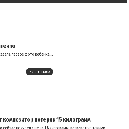
птенко
зала первое фото ребенка....
Читать далее
т композитор потеряв 15 килограмм
но сейчас похудел еще на 15 килограмм, встревожив такими