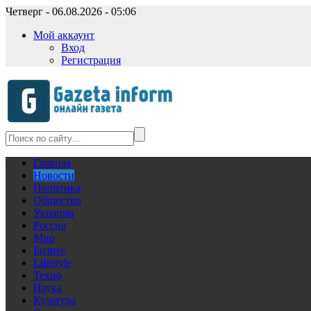
Четверг - 06.08.2026 - 05:06
Мой аккаунт
Вход
Регистрация
Главная
Новости
Политика
Общество
Украина
Россия
Мир
Бизнес
Lifestyle
Техно
Наука
Культура