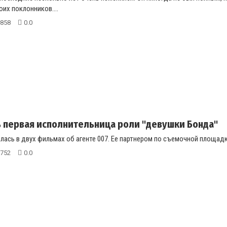
их поклонников....
858
0.0
 первая исполнительница роли "девушки Бонда"
лась в двух фильмах об агенте 007. Ее партнером по съемочной площадк
752
0.0