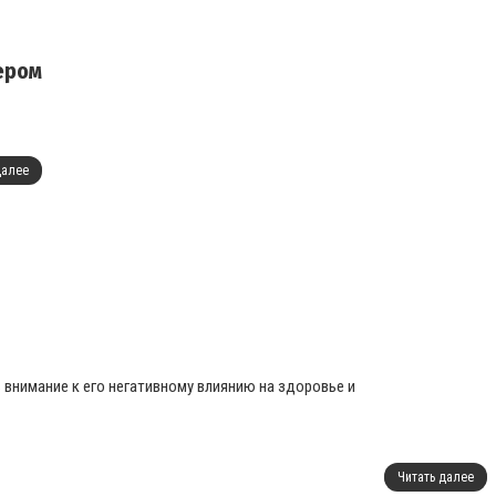
дером
далее
 внимание к его негативному влиянию на здоровье и
Читать далее