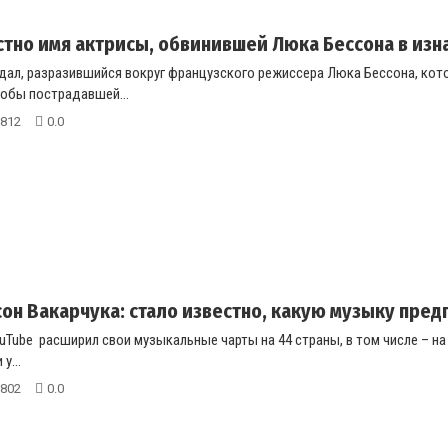
стно имя актрисы, обвинившей Люка Бессона в из
дал, разразившийся вокруг французского режиссера Люка Бессона, кото
кобы пострадавшей...
812
0.0
он Вакарчука: стало известно, какую музыку пре
Tube расширил свои музыкальные чарты на 44 страны, в том числе – на 
у...
802
0.0