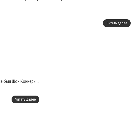
Читать далее
е был Шон Коннери....
Читать далее