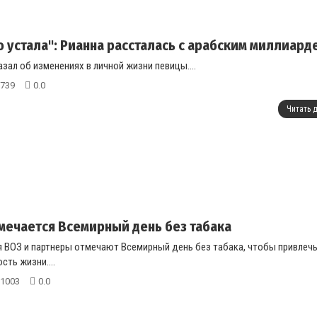
о устала": Рианна рассталась с арабским миллиар
зал об изменениях в личной жизни певицы....
739
0.0
Читать 
мечается Всемирный день без табака
я ВОЗ и партнеры отмечают Всемирный день без табака, чтобы привлечь
ть жизни....
1003
0.0