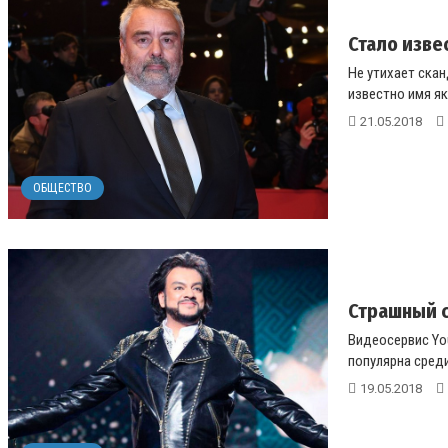
Стало изве
Не утихает скан
известно имя я
21.05.2018
ОБЩЕСТВО
Страшный с
Видеосервис You
популярна среди 
19.05.2018