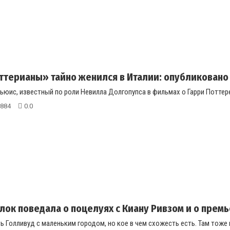
ттерианы» тайно женился в Италии: опубликовано
юис, известный по роли Невилла Долгопупса в фильмах о Гарри Поттере
884
0.0
лок поведала о поцелуях с Киану Ривзом и о прем
 Голливуд с маленьким городом, но кое в чем схожесть есть. Там тоже