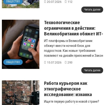
ОБЩЕСТВО
20.07.2026
112
Читать далее
Технологические
ограничения в действии:
Великобритания обяжет ИТ-
платформы отключать
ИТ-платформы в Великобритании
доступ для подростков в
обяжут ввести ночной блок для
ночное время
подростков. Как новые требования
повлияют на дизайн приложений и Закон
о цифровых услугах....
ОБЩЕСТВО
15.07.2026
293
Читать далее
Работа курьером как
этнографическое
исследование: изнанка
города
Ищете первую работу в новой стране?