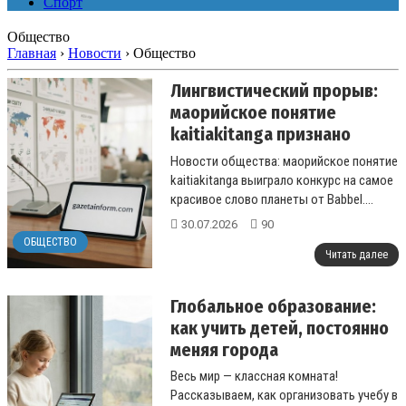
Спорт
Общество
Главная
›
Новости
›
Общество
Лингвистический прорыв:
маорийское понятие
kaitiakitanga признано
самым красивым словом
Новости общества: маорийское понятие
планеты
kaitiakitanga выиграло конкурс на самое
красивое слово планеты от Babbel....
30.07.2026
90
ОБЩЕСТВО
Читать далее
Глобальное образование:
как учить детей, постоянно
меняя города
Весь мир — классная комната!
Рассказываем, как организовать учебу в