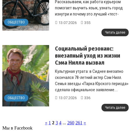
Рассказываем, как работа курьером
помогает выучить язык, узнать город
изнутри и почему это лучший «тест-
драйв» реальности....
ОБЩЕСТВО
13.07.2026
355
Читать далее
Социальный резонанс:
внезапный уход из жизни
Сэма Нилла вызвал
глубокую скорбь в мировом
Культурная утрата: в Сиднее внезапно
сообществе
скончался 78-летний актер Сэм Нилл.
Семья звезды «Парка Юрского периода»
сделала официальное заявление....
13.07.2026
336
ОБЩЕСТВО
Читать далее
«
1
2
3
4
...
260
261
»
Мы в Facebook