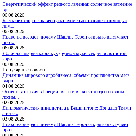
Энергетический эффект редкого явления: солнечное затмение
вр...
06.08.2026
Блеск без хлора: как вернуть сияние сантехнике с помощью
лим...
06.08.2026
Право на возраст: почему Шарлиз Терон открыто выступает
прот...
06.08.2026
Яблочная шарлотка на кукурузной муке: секрет золотистой
коро...
06.08.2026
Популярные новости
Динамика мирового агробизнеса: объемы производства мяса
выро...
04.08.2026
Огненная стихия в Греции: власти вывозят людей из зоны
лесны...
02.08.2026
Дипломатическая инициатива в Вашингтоне: Дональд Трамп
анонс...
03.08.2026
Право на возраст: почему Шарлиз Терон открыто выступает
прот...
06.08.2026