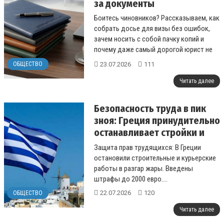
за документы
Боитесь чиновников? Рассказываем, как
собрать досье для визы без ошибок,
зачем носить с собой пачку копий и
почему даже самый дорогой юрист не
заменит вашу внимательность....
23.07.2026
111
ОБЩЕСТВО
Читать далее
Безопасность труда в пик
зноя: Греция принудительно
останавливает стройки и
курьерские службы
Защита прав трудящихся: В Греции
остановили строительные и курьерские
работы в разгар жары. Введены
штрафы до 2000 евро....
22.07.2026
120
ОБЩЕСТВО
Читать далее