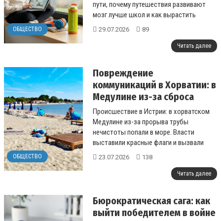
пути, почему путешествия развивают
мозг лучше школ и как вырастить
успешного гражданина мира....
29.07.2026
89
ОБЩЕСТВО
Читать далее
Повреждение
коммуникаций в Хорватии: в
Медулине из-за сброса
нечистот временно закрыли
Происшествие в Истрии: в хорватском
два пляжа
Медулине из-за прорыва трубы
нечистоты попали в море. Власти
выставили красные флаги и вызвали
инспекцию....
ОБЩЕСТВО
23.07.2026
138
Читать далее
Бюрократическая сага: как
выйти победителем в войне