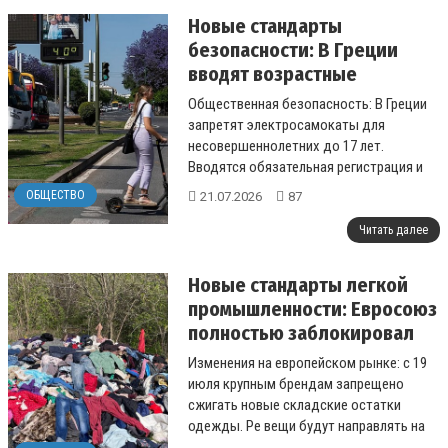
Новые стандарты
безопасности: В Греции
вводят возрастные
ограничения для
Общественная безопасность: В Греции
пользователей
запретят электросамокаты для
электросамокатов
несовершеннолетних до 17 лет.
Вводятся обязательная регистрация и
повышенные штрафы....
ОБЩЕСТВО
21.07.2026
87
Читать далее
Новые стандарты легкой
промышленности: Евросоюз
полностью заблокировал
уничтожение
Изменения на европейском рынке: с 19
нераспроданной обуви и
июля крупным брендам запрещено
одежды
сжигать новые складские остатки
одежды. Ре вещи будут направлять на
благотворительность или переработку....