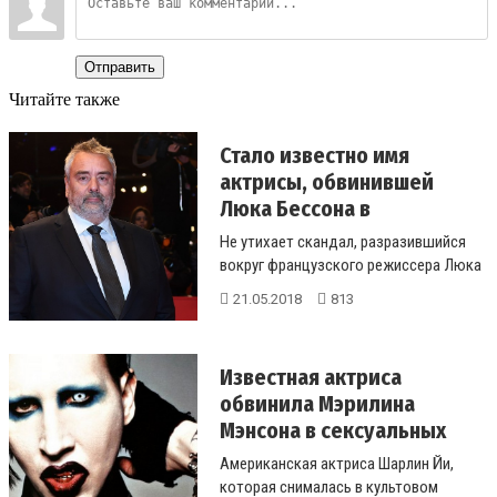
Отправить
Читайте также
Стало известно имя
актрисы, обвинившей
Люка Бессона в
изнасилован...
Не утихает скандал, разразившийся
вокруг французского режиссера Люка
Бессона, которого 17 мая молода...
21.05.2018
813
Известная актриса
обвинила Мэрилина
Мэнсона в сексуальных
домогат...
Американская актриса Шарлин Йи,
которая снималась в культовом