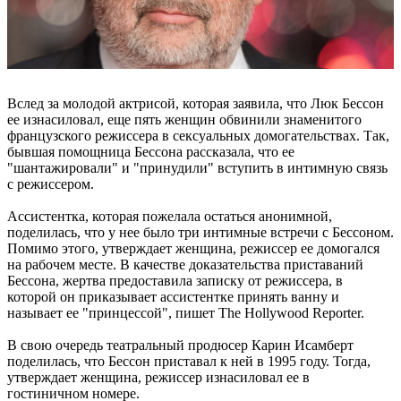
Вслед за молодой актрисой, которая заявила, что Люк Бессон
ее изнасиловал, еще пять женщин обвинили знаменитого
французского режиссера в сексуальных домогательствах. Так,
бывшая помощница Бессона рассказала, что ее
"шантажировали" и "принудили" вступить в интимную связь
с режиссером.
Ассистентка, которая пожелала остаться анонимной,
поделилась, что у нее было три интимные встречи с Бессоном.
Помимо этого, утверждает женщина, режиссер ее домогался
на рабочем месте. В качестве доказательства приставаний
Бессона, жертва предоставила записку от режиссера, в
которой он приказывает ассистентке принять ванну и
называет ее "принцессой", пишет The Hollywood Reporter.
В свою очередь театральный продюсер Карин Исамберт
поделилась, что Бессон приставал к ней в 1995 году. Тогда,
утверждает женщина, режиссер изнасиловал ее в
гостиничном номере.