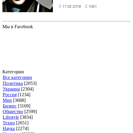
сериале "Доктор Хаус", обвин...
17.02.2018
1061
Мы в Facebook
Категории
Все категории
Политика
[2053]
Украина
[2304]
Россия
[1234]
Мир
[3688]
Бизнес
[3169]
Общество
[2599]
Lifestyle
[3834]
Техно
[2651]
Наука
[2274]