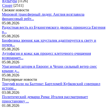
Культура
[1126]
Спорт
[2511]
Свежие новости
Мировой трансферный лидер: Англия возглавила
финансовый рейт...
05.08.2026
Радостная весть из Букингемского дворца: принцесса Евгения
р...
05.08.2026
Биофизика зрения: как хрусталик адаптируется к свету и
почем...
05.08.2026
Аутофагия и кожа: как процесс клеточного очищения
возвращает...
05.08.2026
Ураганный шторм в Европе: в Чехии сильный ветер снес
крыши д...
05.08.2026
Популярные новости
Триумф воли на Балтике: Бартломей Кубковский совершил
истори...
03.08.2026
Политический демарш Рима: Италия рассматривает
приостановку ...
01.08.2026