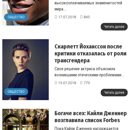
высокооплачиваемых знаменитостей
мира....
17.07.2018
845
ОБЩЕСТВО
Читать далее
Скарлетт Йоханссон после
критики отказалась от роли
трансгендера
Свое решение актриса объяснила
возникшими этическими проблемами...
15.07.2018
779
ОБЩЕСТВО
Читать далее
Богаче всех: Кайли Дженнер
возглавила список Forbes
Пока Кайли Дженнер наслаждается