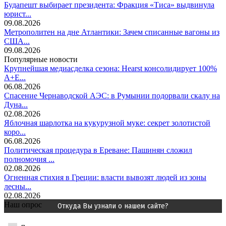
Будапешт выбирает президента: Фракция «Тиса» выдвинула
юрист...
09.08.2026
Метрополитен на дне Атлантики: Зачем списанные вагоны из
США...
09.08.2026
Популярные новости
Крупнейшая медиасделка сезона: Hearst консолидирует 100%
A+E...
06.08.2026
Спасение Чернаводской АЭС: в Румынии подорвали скалу на
Дуна...
02.08.2026
Яблочная шарлотка на кукурузной муке: секрет золотистой
коро...
06.08.2026
Политическая процедура в Ереване: Пашинян сложил
полномочия ...
02.08.2026
Огненная стихия в Греции: власти вывозят людей из зоны
лесны...
02.08.2026
Наш опрос
Откуда Вы узнали о нашем сайте?