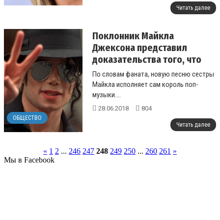
Читать далее
Поклонник Майкла
Джексона представил
доказательства того, что
певец жив
По словам фаната, новую песню сестры
Майкла исполняет сам король поп-
музыки....
28.06.2018
804
ОБЩЕСТВО
Читать далее
«
1
2
...
246
247
248
249
250
...
260
261
»
Мы в Facebook