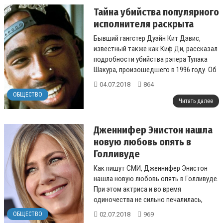
Тайна убийства популярного
исполнителя раскрыта
Бывший гангстер Дуэйн Кит Дэвис,
известный также как Киф Ди, рассказал
подробности убийства рэпера Тупака
Шакура, произошедшего в 1996 году. Об
этом пишет The Daily Mail....
04.07.2018
864
ОБЩЕСТВО
Читать далее
Дженнифер Энистон нашла
новую любовь опять в
Голливуде
Как пишут СМИ, Дженнифер Энистон
нашла новую любовь опять в Голливуде.
При этом актриса и во время
одиночества не сильно печалилась,
проведя с пол десятка различных
02.07.2018
969
ОБЩЕСТВО
вечеринок....