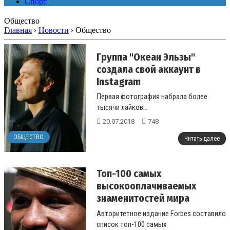
Спорт
Общество
Главная
›
Новости
›
Общество
Группа "Океан Эльзы"
создала свой аккаунт в
Instagram
Первая фотография набрала более
тысячи лайков...
20.07.2018
748
ОБЩЕСТВО
Читать далее
Топ-100 самых
высокооплачиваемых
знаменитостей мира
возглавил спортсмен
Авторитетное издание Forbes составило
список топ-100 самых