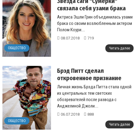
Звезда саги "Сумерки"
связала себя узами брака
Актриса Эшли Грин объединилась узами
брака со своим возлюбленным актером
Полом Коури....
08.07.2018
719
ОБЩЕСТВО
Читать далее
Брэд Питт сделал
откровенное признание
Личная жизнь Брэда Питта стала одной
их центральных тем светских
обозревателей после развода с
Анджелиной Джоли....
06.07.2018
888
ОБЩЕСТВО
Читать далее