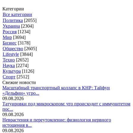
Категории
Все категории
Политика
[2055]
Украина
[2304]
Россия
[1234]
Мир
[3694]
Бизнес
[3178]
Общество
[2605]
Lifestyle
[3844]
Техно
[2652]
Наука
[2274]
Культура
[1126]
Спорт
[2512]
Свежие новости
Масштабный транспортный коллапс в КНР: Тайфун
«Дельфин» угро...
09.08.2026
Татуировки под микроскопом: что происходит с иммунитетом
пос...
09.08.2026
Неврастения и переутомление: физиология нервного
истощения в...
09.08.2026