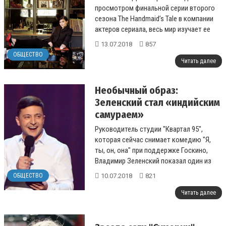
просмотром финальной серии второго
сезона The Handmaid’s Tale в компании
актеров сериала, весь мир изучает ее
состояние. В тот момент, когда и...
13.07.2018
857
ОБЩЕСТВО
Читать далее
Необычный образ:
Зеленский стал «индийским
самураем»
Руководитель студии "Квартал 95",
которая сейчас снимает комедию "Я,
ты, он, она" при поддержке Госкино,
Владимир Зеленский показал один из
своих образов в лент...
10.07.2018
821
ОБЩЕСТВО
Читать далее