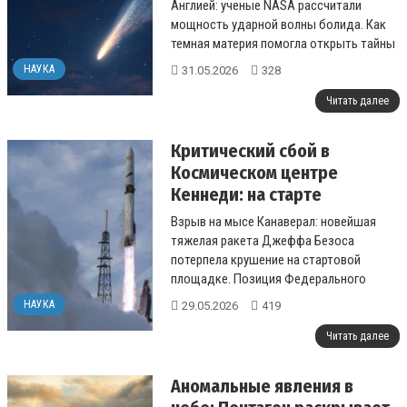
Англией: ученые NASA рассчитали
мощность ударной волны болида. Как
темная материя помогла открыть тайны
Вселенной....
НАУКА
31.05.2026
328
Читать далее
Критический сбой в
Космическом центре
Кеннеди: на старте
взорвалась ракета New
Взрыв на мысе Канаверал: новейшая
Glenn
тяжелая ракета Джеффа Безоса
потерпела крушение на стартовой
площадке. Позиция Федерального
авиационного управления....
НАУКА
29.05.2026
419
Читать далее
Аномальные явления в