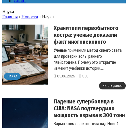
Спорт
Наука
Главная
›
Новости
›
Наука
Хранители первобытного
костра: ученые доказали
факт многовекового
использования огня в
Ученые применили метод синего света
древних пещерах
для проверки золы раннего
плейстоцена. Почему это открытие
изменит учебники истории....
05.06.2026
850
НАУКА
Читать далее
Падение суперболида в
США: NASA подтвердило
мощность взрыва в 300 тонн
в тротиловом эквиваленте
Взрыв космического тела над Новой