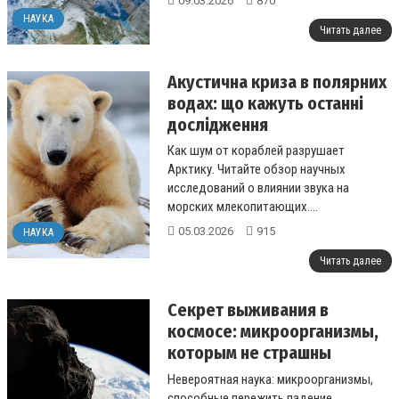
09.03.2026
870
НАУКА
Читать далее
Акустична криза в полярних
водах: що кажуть останні
дослідження
Как шум от кораблей разрушает
Арктику. Читайте обзор научных
исследований о влиянии звука на
морских млекопитающих.
...
05.03.2026
915
НАУКА
Читать далее
Секрет выживания в
космосе: микроорганизмы,
которым не страшны
астероиды
Невероятная наука: микроорганизмы,
способные пережить падение