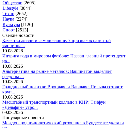
Общество
[2605]
Lifestyle
[3844]
Техно
[2652]
Наука
[2274]
Культура
[1126]
Спорт
[2513]
Свежие новости
Качество жизни и самопознание: 7 признаков развитой
эмоциона...
10.08.2026
Интрига года в мировом футболе: Назван главный претендент
на...
10.08.2026
Альтернатива на рынке металлов: Вашингтон выделяет
средства ...
10.08.2026
Грандиозный показ во Вроцлаве и Варшаве: Польша готовит
круп...
10.08.2026
Масштабный транспортный коллапс в КНР: Тайфун
«Дельфин» угро...
09.08.2026
Популярные новости
Международно-политический резонанс: в Бундестаге указали
на ...