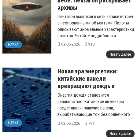
небе: Пентагон раскрывает
архивы
Пентагон выложил в сеть записи встреч
с неопознанными объектами. Пилоты
описывают аномальные характеристики
полетов. Читайте подробности....
09.05.2026
910
НАУКА
Читать далее
Новая эра энергетики:
китайские панели
превращают дождь в
электричество
Энергия дождя становится
реальностью. Китайские инженеры
представили плавучие панели,
вырабатывающие ток без солнечного
света....
НАУКА
03.05.2026
791
Читать далее