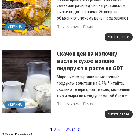
изменили расклад сил на украинском
рынке подсолнечника. Эксперты
объясняют, почему цены продолжают
расти....
07.02.2026
643
УКРАИНА
Читать далее
Скачок цен на молочку:
масло и сухое молоко
лидируют в росте на GDT
Мировые котировки на молочные
продукты взлетели на 6,7%. Читайте,
сколько теперь стоят масло, молочный
жир и сыры на международной бирже....
05.02.2026
533
УКРАИНА
Читать далее
1
2
3
...
230
231
»