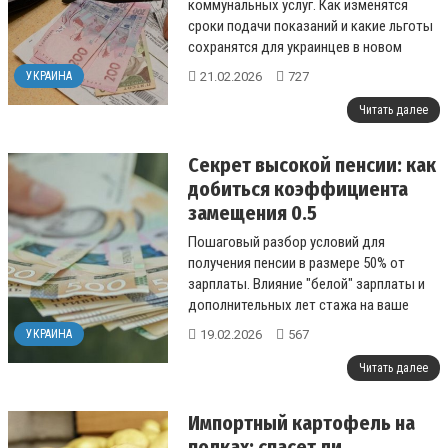
коммунальных услуг. Как изменятся
сроки подачи показаний и какие льготы
сохранятся для украинцев в новом
сезоне....
21.02.2026
727
УКРАИНА
Читать далее
Секрет высокой пенсии: как
добиться коэффициента
замещения 0.5
Пошаговый разбор условий для
получения пенсии в размере 50% от
зарплаты. Влияние "белой" зарплаты и
дополнительных лет стажа на ваше
будущее....
19.02.2026
567
УКРАИНА
Читать далее
Импортный картофель на
полках: спасет ли