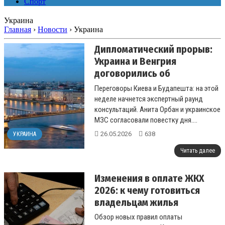
Спорт
Украина
Главная
›
Новости
›
Украина
Дипломатический прорыв:
Украина и Венгрия
договорились об
экстренных консультациях
Переговоры Киева и Будапешта: на этой
неделе начнется экспертный раунд
консультаций. Анита Орбан и украинское
МЗС согласовали повестку дня....
26.05.2026
638
УКРАИНА
Читать далее
Изменения в оплате ЖКХ
2026: к чему готовиться
владельцам жилья
Обзор новых правил оплаты