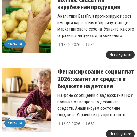
зарубежная продукция
украинский рынок от
Аналитики EastFruit прогнозируют рост
дефицита?
импорта картофеля в Украину в конце
маркетингового сезона. Узнайте, как это
отразится на ценах для конечного
потребителя....
УКРАИНА
18.02.2026
574
Читать далее
Финансирование соцвыплат
2026: хватит ли средств в
бюджете на детские
пособия?
На фоне сообщений о задержках в ПФУ
возникают вопросы о дефиците
средств. Анализируем состояние
бюджета Украины и приоритетность
социальных программ в этом году....
УКРАИНА
16.02.2026
663
Читать далее