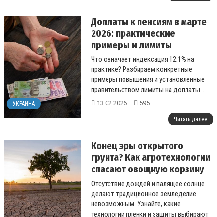
Доплаты к пенсиям в марте
2026: практические
примеры и лимиты
Что означает индексация 12,1% на
практике? Разбираем конкретные
примеры повышения и установленные
правительством лимиты на доплаты....
13.02.2026
595
УКРАИНА
Читать далее
Конец эры открытого
грунта? Как агротехнологии
спасают овощную корзину
Украины
Отсутствие дождей и палящее солнце
делают традиционное земледелие
невозможным. Узнайте, какие
технологии пленки и защиты выбирают