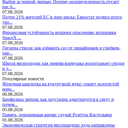
Выбор за черной дверью: Почему неопределенность пугает
нас б...
07.08.2026
Почти 21% жителей ЕС в зоне риска: Евростат подвел итоги
уро...
07.08.2026
Финансовая устойчивость вопреки опасениям: котировки
SpaceX ...
07.08.2026
Гигиена ствола: как избавить сад от лишайников и грибков-
пар...
07.08.2026
Школа милосердия: как зимняя кормушка воспитывает сердце
и д...
07.08.2026
Популярные новости
Яблочная шарлотка на кукурузной муке: секрет золотистой
коро...
06.08.2026
Биофизика зрения: как хрусталик адаптируется к свету и
почем...
05.08.2026
Память, пережившая время: случай Розетты Кастельяни
01.08.2026
Экономическая стратегия миллиардера: куда направлены