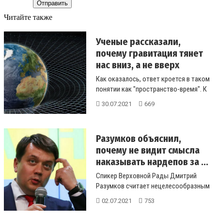
Отправить
Читайте также
Ученые рассказали,
почему гравитация тянет
нас вниз, а не вверх
Как оказалось, ответ кроется в таком
понятии как "пространство-время". К
такому выводу при...
30.07.2021
669
Разумков объяснил,
почему не видит смысла
наказывать нардепов за ...
Спикер Верховной Рады Дмитрий
Разумков считает нецелесообразным
наказывать народных депутатов за
02.07.2021
753
дра...