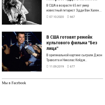
В США в возрасте 65 лет умер
известный гитарист Эдди Ван Хален....
07.10.2020
667
В США готовят ремейк
культового фильма "Без
лица"
В оригинальной картине сыграли Джон
Траволта и Николас Кейдж...
11.09.2019
677
Мы в Facebook