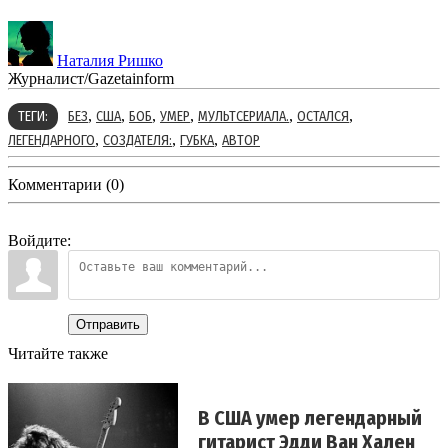
Наталия Ришко
Журналист/Gazetainform
,
,
,
,
,
,
ТЕГИ:
БЕЗ
США
БОБ
УМЕР
МУЛЬТСЕРИАЛА.
ОСТАЛСЯ
,
,
,
ЛЕГЕНДАРНОГО
СОЗДАТЕЛЯ:
ГУБКА
АВТОР
Комментарии (0)
Войдите:
Отправить
Читайте также
В США умер легендарный
гитарист Эдди Ван Хален