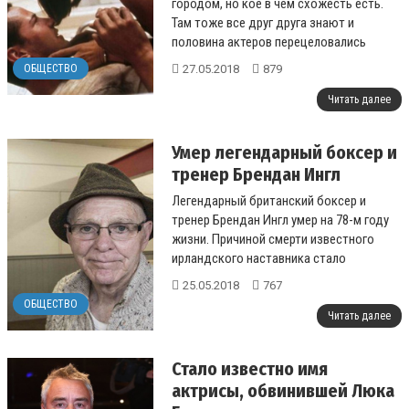
городом, но кое в чем схожесть есть.
Там тоже все друг друга знают и
половина актеров перецеловались
между собой. Недавно Сандра Буллок
27.05.2018
879
ОБЩЕСТВО
рассказ...
Читать далее
Умер легендарный боксер и
тренер Брендан Ингл
Легендарный британский боксер и
тренер Брендан Ингл умер на 78-м году
жизни. Причиной смерти известного
ирландского наставника стало
кровоизлияние в мозг....
25.05.2018
767
ОБЩЕСТВО
Читать далее
Стало известно имя
актрисы, обвинившей Люка