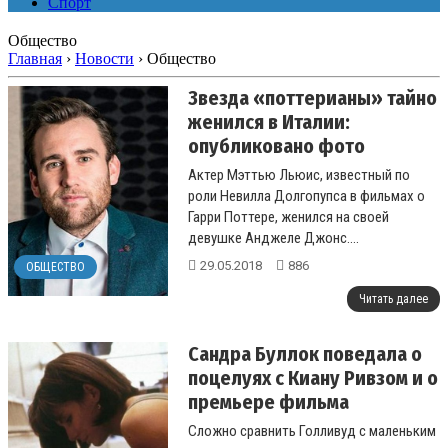
Спорт
Общество
Главная
›
Новости
›
Общество
Звезда «поттерианы» тайно
женился в Италии:
опубликовано фото
Актер Мэттью Льюис, известный по
роли Невилла Долгопупса в фильмах о
Гарри Поттере, женился на своей
девушке Анджеле Джонс....
29.05.2018
886
ОБЩЕСТВО
Читать далее
Сандра Буллок поведала о
поцелуях с Киану Ривзом и о
премьере фильма
Сложно сравнить Голливуд с маленьким