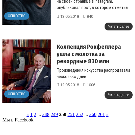
на своей странице в Instagram,
опубликовал пост, в котором отметил
значимость борьбы с глобальным
ОБЩЕСТВО
13.05.2018
840
загрязнением...
Читать далее
Коллекция Рокфеллера
ушла с молотка за
рекордные 830 млн
долларов
Произведения искусства распродавали
несколько дней...
12.05.2018
1006
ОБЩЕСТВО
Читать далее
«
1
2
...
248
249
250
251
252
...
260
261
»
Мы в Facebook