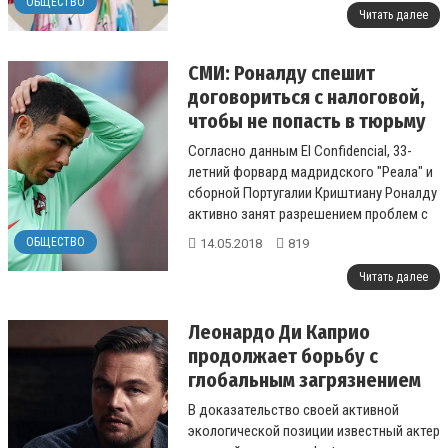
ОБЩЕСТВО
Читать далее
СМИ: Роналду спешит
договориться с налоговой,
чтобы не попасть в тюрьму
перед ЧМ
Согласно данным El Confidencial, 33-
летний форвард мадридского "Реала" и
сборной Португалии Криштиану Роналду
активно занят разрешением проблем с
испанской налоговой служ...
ОБЩЕСТВО
14.05.2018
819
Читать далее
Леонардо Ди Каприо
продолжает борьбу с
глобальным загрязнением
планеты
В доказательство своей активной
экологической позиции известный актер