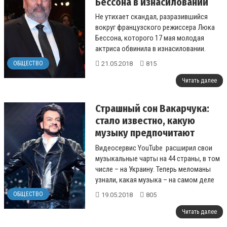
Бессона в изнасиловании
Не утихает скандал, разразившийся
вокруг французского режиссера Люка
Бессона, которого 17 мая молодая
актриса обвинила в изнасиловании.
Теперь стало известно имя якобы
21.05.2018
815
ОБЩЕСТВО
пострадавшей...
Читать далее
Страшный сон Вакарчука:
стало известно, какую
музыку предпочитают
украинцы
Видеосервис YouTube расширил свои
музыкальные чарты на 44 страны, в том
числе – на Украину. Теперь меломаны
узнали, какая музыка – на самом деле
популярна среди у...
ОБЩЕСТВО
19.05.2018
805
Читать далее