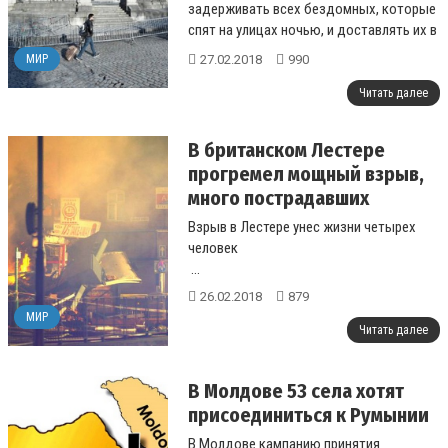
задерживать всех бездомных, которые
спят на улицах ночью, и доставлять их в
приюты, чтобы защитить их от низкой
27.02.2018
990
МИР
темп...
Читать далее
В британском Лестере
прогремел мощный взрыв,
много пострадавших
Взрыв в Лестере унес жизни четырех
человек
...
26.02.2018
879
МИР
Читать далее
В Молдове 53 села хотят
присоединиться к Румынии
В Молдове кампанию принятия