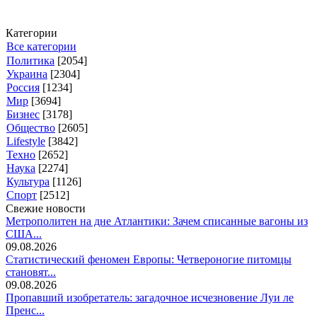
Категории
Все категории
Политика
[2054]
Украина
[2304]
Россия
[1234]
Мир
[3694]
Бизнес
[3178]
Общество
[2605]
Lifestyle
[3842]
Техно
[2652]
Наука
[2274]
Культура
[1126]
Спорт
[2512]
Свежие новости
Метрополитен на дне Атлантики: Зачем списанные вагоны из
США...
09.08.2026
Статистический феномен Европы: Четвероногие питомцы
становят...
09.08.2026
Пропавший изобретатель: загадочное исчезновение Луи ле
Пренс...