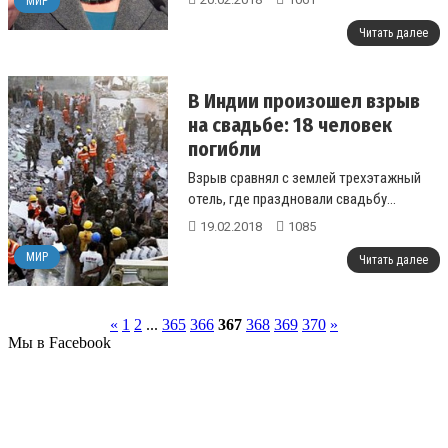
МИР
Читать далее
В Индии произошел взрыв
на свадьбе: 18 человек
погибли
Взрыв сравнял с землей трехэтажный
отель, где праздновали свадьбу...
19.02.2018
1085
МИР
Читать далее
«
1
2
...
365
366
367
368
369
370
»
Мы в Facebook