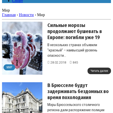
Спорт
Мир
Главная
›
Новости
›
Мир
Сильные морозы
продолжают бушевать в
Европе: погибли уже 19
человек
В нескольких странах объявили
"красный" – наивысший уровень
опасности...
28.02.2018
845
МИР
Читать далее
В Брюсселе будут
задерживать бездомных во
время похолодания
Мэры Брюссельского столичного
региона дали распоряжение полиции