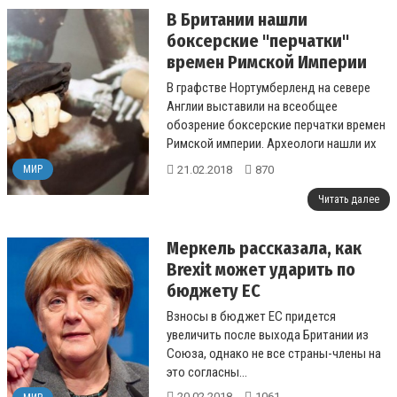
В Британии нашли
боксерские "перчатки"
времен Римской Империи
В графстве Нортумберленд на севере
Англии выставили на всеобщее
обозрение боксерские перчатки времен
Римской империи. Археологи нашли их
во время раскопок вблизи оборонного
21.02.2018
870
МИР
укрепле...
Читать далее
Меркель рассказала, как
Brexit может ударить по
бюджету ЕС
Взносы в бюджет ЕС придется
увеличить после выхода Британии из
Союза, однако не все страны-члены на
это согласны...
20.02.2018
1061