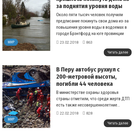
за поднятия уровня воды
Около пяти тысяч человек получили
предписание покинуть свои дома из-за
повышения уровня воды в водоемах в
городе Брэнтфорд на юге провинции
Онтарио....
23.02.2018
863
МИР
Читать далее
В Перу автобус рухнул с
200-метровой высоты,
погибли 44 человека
В министерстве охраны здоровья
страны отметили, что среди жертв ДТП
есть также несовершеннолетние...
22.02.2018
828
МИР
Читать далее