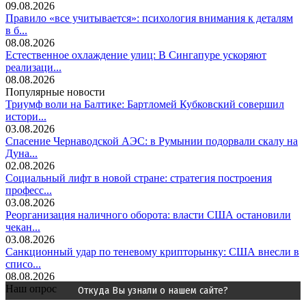
09.08.2026
Правило «все учитывается»: психология внимания к деталям
в б...
08.08.2026
Естественное охлаждение улиц: В Сингапуре ускоряют
реализаци...
08.08.2026
Популярные новости
Триумф воли на Балтике: Бартломей Кубковский совершил
истори...
03.08.2026
Спасение Чернаводской АЭС: в Румынии подорвали скалу на
Дуна...
02.08.2026
Социальный лифт в новой стране: стратегия построения
професс...
03.08.2026
Реорганизация наличного оборота: власти США остановили
чекан...
03.08.2026
Санкционный удар по теневому крипторынку: США внесли в
списо...
08.08.2026
Наш опрос
Откуда Вы узнали о нашем сайте?