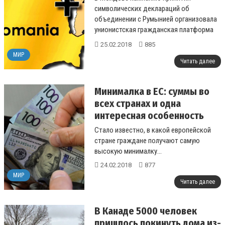
символических деклараций об
объединении с Румынией организовала
унионистская гражданская платформа
Acţiunea 2012....
25.02.2018
885
МИР
Читать далее
Минималка в ЕС: суммы во
всех странах и одна
интересная особенность
Стало известно, в какой европейской
стране граждане получают самую
высокую минималку...
24.02.2018
877
МИР
Читать далее
В Канаде 5000 человек
пришлось покинуть дома из-