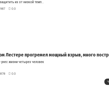
ащитить их от низкой темп...
987
0.0
ом Лестере прогремел мощный взрыв, много пост
е унес жизни четырех человек
878
0.0
Ч