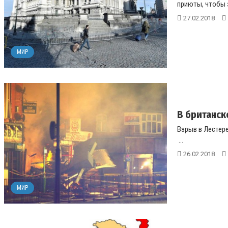
приюты, чтобы з
27.02.2018
МИР
В британск
Взрыв в Лестер
...
26.02.2018
МИР