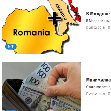
В Молдове 
В Молдове камп
25.02.2018
МИР
Минималка 
Стало известно
24.02.2018