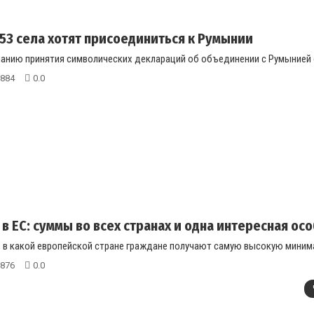
53 села хотят присоединиться к Румынии
анию принятия символических деклараций об объединении с Румынией ор
884
0.0
в ЕС: суммы во всех странах и одна интересная ос
, в какой европейской стране граждане получают самую высокую минима
876
0.0