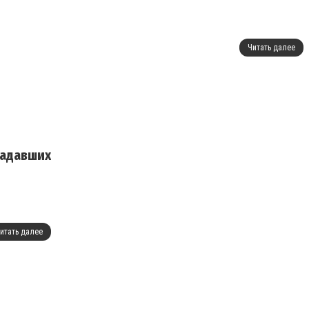
Читать далее
радавших
итать далее