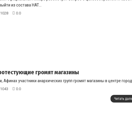
выйти из состава НАТ...
1028
0.0
ротестующие громят магазины
и, Афинах участники анархических групп громят магазины в центре города
1043
0.0
Читать дал