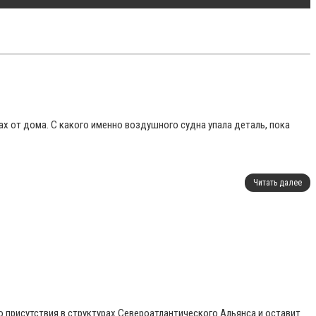
х от дома. С какого именно воздушного судна упала деталь, пока
Читать далее
присутствия в структурах Североатлантического Альянса и оставит