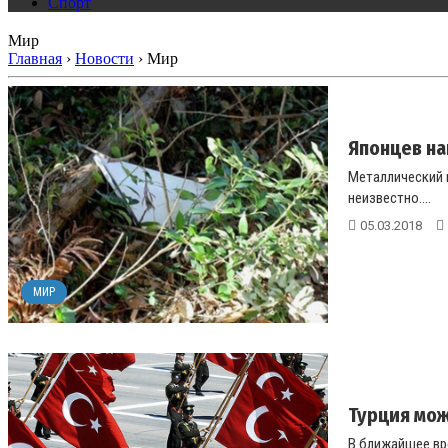
Спорт
Мир
Главная
›
Новости
›
Мир
Японцев на
Металлический к
неизвестно....
05.03.2018
МИР
Турция мож
В ближайшее вр