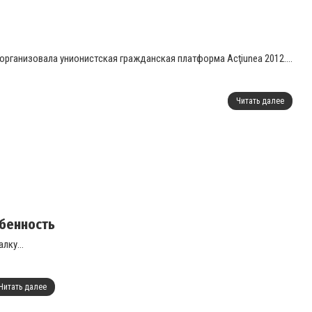
ганизовала унионистская гражданская платформа Acţiunea 2012....
Читать далее
обенность
лку...
Читать далее