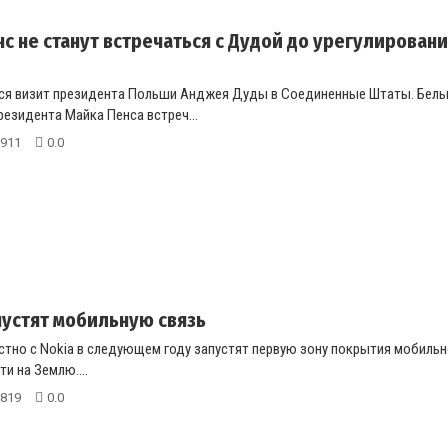
нс не станут встречаться с Дудой до урегулирован
тся визит президента Польши Анджея Дуды в Соединенные Штаты. Белы
резидента Майка Пенса встреч...
911
0.0
пустят мобильную связь
стно с Nokia в следующем году запустят первую зону покрытия мобильн
и на Землю....
819
0.0