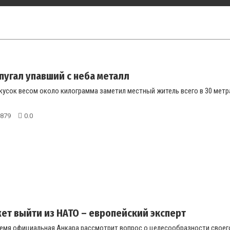
пугал упавший с неба металл
усок весом около килограмма заметил местный житель всего в 30 метра
879
0.0
ет выйти из НАТО – европейский эксперт
емя официальная Анкара рассмотрит вопрос о целесообразности своего 