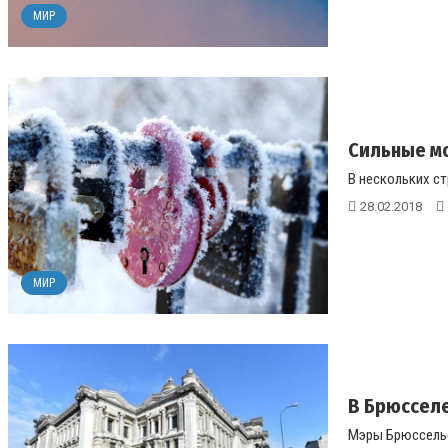
МИР
Сильные мо
В нескольких ст
28.02.2018
МИР
В Брюсселе
Мэры Брюссельс