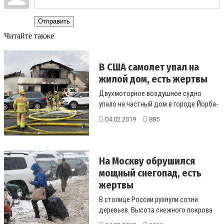
Отправить
Читайте также
В США самолет упал на
жилой дом, есть жертвы
Двухмоторное воздушное судно
упало на частный дом в городе Йорба-
Линда, в результате чего начался по...
04.02.2019
885
На Москву обрушился
мощный снегопад, есть
жертвы
В столице России рухнули сотни
деревьев. Высота снежного покрова
увеличилась до 43 см и достигла рек...