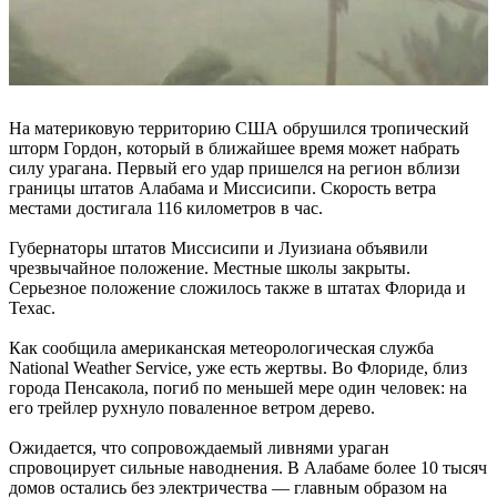
На материковую территорию США обрушился тропический
шторм Гордон, который в ближайшее время может набрать
силу урагана. Первый его удар пришелся на регион вблизи
границы штатов Алабама и Миссисипи. Скорость ветра
местами достигала 116 километров в час.
Губернаторы штатов Миссисипи и Луизиана объявили
чрезвычайное положение. Местные школы закрыты.
Серьезное положение сложилось также в штатах Флорида и
Техас.
Как сообщила американская метеорологическая служба
National Weather Service, уже есть жертвы. Во Флориде, близ
города Пенсакола, погиб по меньшей мере один человек: на
его трейлер рухнуло поваленное ветром дерево.
Ожидается, что сопровождаемый ливнями ураган
спровоцирует сильные наводнения. В Алабаме более 10 тысяч
домов остались без электричества — главным образом на