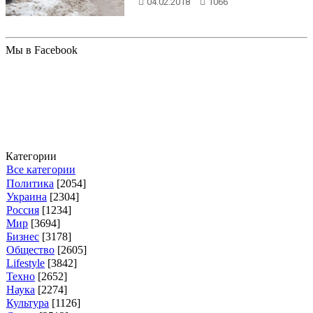
04.02.2018
1066
Мы в Facebook
Категории
Все категории
Политика
[2054]
Украина
[2304]
Россия
[1234]
Мир
[3694]
Бизнес
[3178]
Общество
[2605]
Lifestyle
[3842]
Техно
[2652]
Наука
[2274]
Культура
[1126]