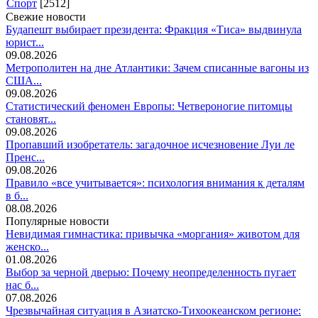
Спорт
[2512]
Свежие новости
Будапешт выбирает президента: Фракция «Тиса» выдвинула
юрист...
09.08.2026
Метрополитен на дне Атлантики: Зачем списанные вагоны из
США...
09.08.2026
Статистический феномен Европы: Четвероногие питомцы
становят...
09.08.2026
Пропавший изобретатель: загадочное исчезновение Луи ле
Пренс...
09.08.2026
Правило «все учитывается»: психология внимания к деталям
в б...
08.08.2026
Популярные новости
Невидимая гимнастика: привычка «моргания» животом для
женско...
01.08.2026
Выбор за черной дверью: Почему неопределенность пугает
нас б...
07.08.2026
Чрезвычайная ситуация в Азиатско-Тихоокеанском регионе: