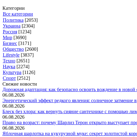
Категории
Все категории
Политика
[2053]
Украина
[2304]
Россия
[1234]
Мир
[3690]
Бизнес
[3171]
Общество
[2600]
Lifestyle
[3837]
Техно
[2651]
Наука
[2274]
Культура
[1126]
Спорт
[2512]
Свежие новости
Дорожная адаптация: как безопасно освоить вождение в новой с
06.08.2026
Энергетический эффект редкого явления: солнечное затмение вр
06.08.2026
Блеск без хлора: как вернуть сияние сантехнике с помощью лим.
06.08.2026
Право на возраст: почему Шарлиз Терон открыто выступает прот
06.08.2026
Яблочная шарлотка на кукурузной муке: секрет золотистой коро