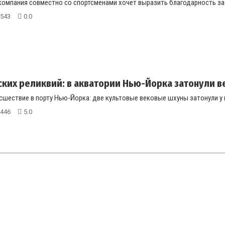
компания совместно со спортсменами хочет выразить благодарность за б
543
0.0
ских реликвий: в акватории Нью-Йорка затонули ве
шествие в порту Нью-Йорка: две культовые вековые шхуны затонули у пр
446
5.0