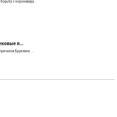
орьбу с коронавиру...
ковые п...
ичалов Бруклина. ...