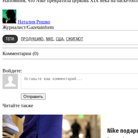
Напомним, что Nike превратила церковь XIX века на баскетбо
Наталия Ришко
Журналист/Gazetainform
,
,
,
ТЕГИ:
ПРОДУКЦИЮ
NIKE
США
СЖИГАЮТ
Комментарии (0)
Войдите:
Отправить
Читайте также
Nike подар