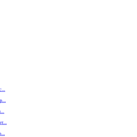
...
...
..
...
...