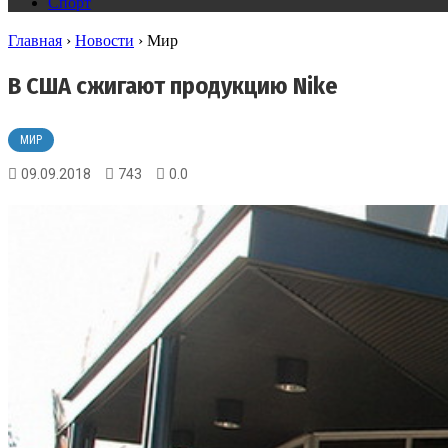
Спорт
Главная
›
Новости
›
Мир
В США сжигают продукцию Nike
МИР
09.09.2018
743
0.0