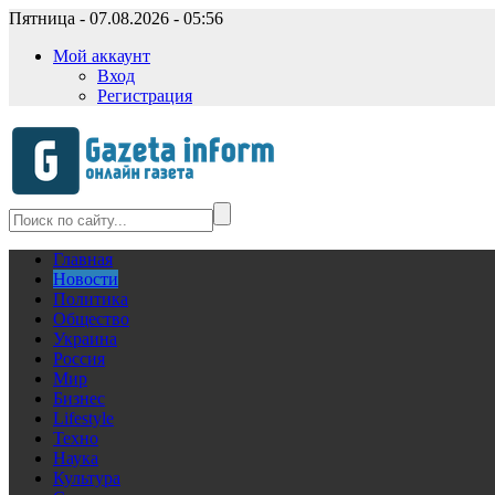
Пятница - 07.08.2026 - 05:56
Мой аккаунт
Вход
Регистрация
Главная
Новости
Политика
Общество
Украина
Россия
Мир
Бизнес
Lifestyle
Техно
Наука
Культура