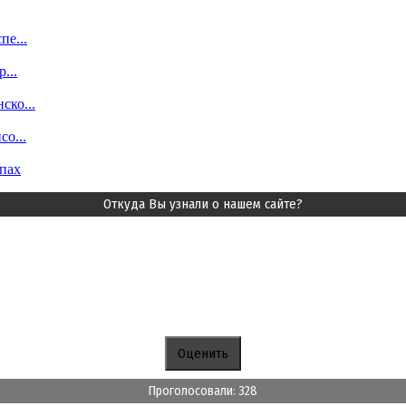
пе...
...
ско...
о...
пах
Откуда Вы узнали о нашем сайте?
Проголосовали: 328