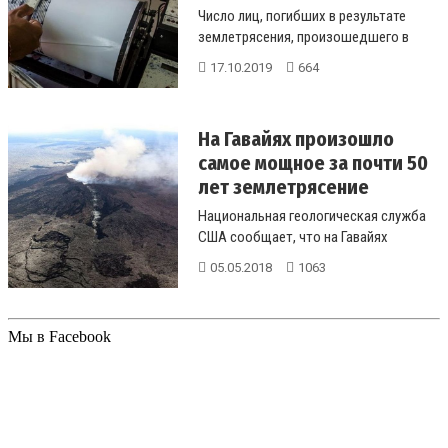
Число лиц, погибших в результате
землетрясения, произошедшего в
среду в Филиппинах увеличилось до
17.10.2019
664
5,...
На Гавайях произошло
самое мощное за почти 50
лет землетрясение
Национальная геологическая служба
США сообщает, что на Гавайях
произошло землетрясение магнитудой
05.05.2018
1063
6,...
Мы в Facebook