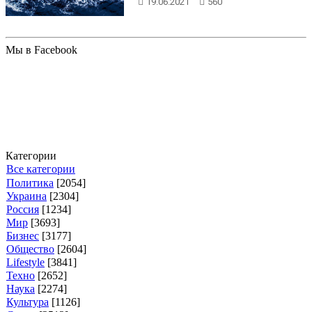
19.06.2021
560
человек...
Мы в Facebook
Категории
Все категории
Политика
[2054]
Украина
[2304]
Россия
[1234]
Мир
[3693]
Бизнес
[3177]
Общество
[2604]
Lifestyle
[3841]
Техно
[2652]
Наука
[2274]
Культура
[1126]