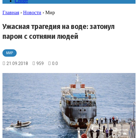
Спорт
Главная
›
Новости
›
Мир
Ужасная трагедия на воде: затонул
паром с сотнями людей
МИР
21.09.2018
959
0.0