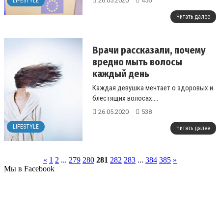
26.05.2020
456
LIFESTYLE
Читать далее
Врачи рассказали, почему
вредно мыть волосы
каждый день
Каждая девушка мечтает о здоровых и
блестящих волосах....
26.05.2020
538
LIFESTYLE
Читать далее
«
1
2
...
279
280
281
282
283
...
384
385
»
Мы в Facebook