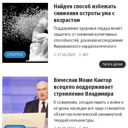
Найден способ избежать
снижения остроты ума с
возрастом
Поддержание здоровья сердца может
защитить от снижения когнитивных
способностей, доказали исследования
Американского кардиологического
колледжа....
27.05.2020
497
LIFESTYLE
Читать далее
Вячеслав Моше Кантор
всецело поддерживает
стремление Владимира
Путина сохранить
К сожалению, сегодня память о войне и
историческую правду о
её уроки, наследие всё чаще становятся
Второй мировой войне
объектом политической сиюминутной,
текущей конъюнктуры....