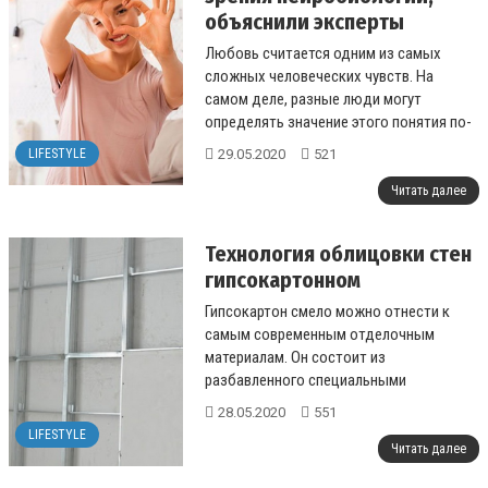
объяснили эксперты
Любовь считается одним из самых
сложных человеческих чувств. На
самом деле, разные люди могут
определять значение этого понятия по-
разному....
29.05.2020
521
LIFESTYLE
Читать далее
Технология облицовки стен
гипсокартонном
Гипсокартон смело можно отнести к
самым современным отделочным
материалам. Он состоит из
разбавленного специальными
компонентами гипса, внутреннего и
28.05.2020
551
наружного слоев специального к...
LIFESTYLE
Читать далее