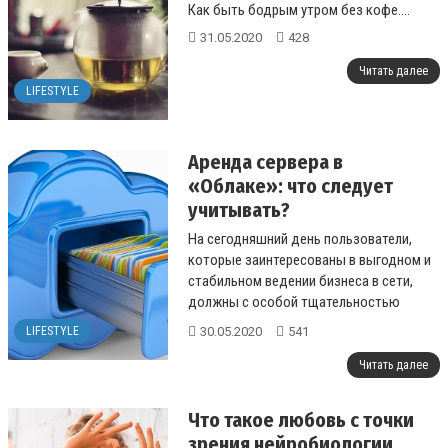
Как быть бодрым утром без кофе....
31.05.2020
428
Читать далее
LIFESTYLE
Аренда сервера в
«Облаке»: что следует
учитывать?
На сегодняшний день пользователи,
которые заинтересованы в выгодном и
стабильном ведении бизнеса в сети,
должны с особой тщательностью
подходить к выбору сервера....
30.05.2020
541
LIFESTYLE
Читать далее
Что такое любовь с точки
зрения нейробиологии,