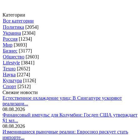
Категории
Все категории
Политика
[2054]
Украина
[2304]
Россия
[1234]
Мир
[3693]
Бизнес
[3177]
Общество
[2603]
Lifestyle
[3841]
Техно
[2652]
Наука
[2274]
Культура
[1126]
Спорт
[2512]
Свежие новости
Естественное охлаждение улиц: В Сингапуре ускоряют
реализаци...
08.08.2026
Финансовый импульс для Колумбии: Госдеп США утверждает
$1 мл...
08.08.2026
Изменившиеся рыночные реалии: Евросоюз рискует стать
импорте...