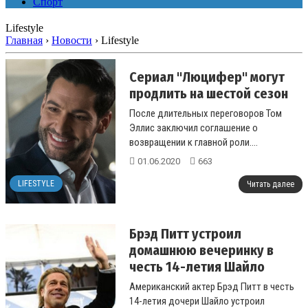
Спорт
Lifestyle
Главная
›
Новости
›
Lifestyle
Сериал "Люцифер" могут
продлить на шестой сезон
После длительных переговоров Том
Эллис заключил соглашение о
возвращении к главной роли....
01.06.2020
663
LIFESTYLE
Читать далее
Брэд Питт устроил
домашнюю вечеринку в
честь 14-летия Шайло
Американский актер Брэд Питт в честь
14-летия дочери Шайло устроил