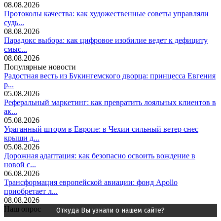
08.08.2026
Протоколы качества: как художественные советы управляли
судь...
08.08.2026
Парадокс выбора: как цифровое изобилие ведет к дефициту
смыс...
08.08.2026
Популярные новости
Радостная весть из Букингемского дворца: принцесса Евгения
р...
05.08.2026
Реферальный маркетинг: как превратить лояльных клиентов в
ак...
05.08.2026
Ураганный шторм в Европе: в Чехии сильный ветер снес
крыши д...
05.08.2026
Дорожная адаптация: как безопасно освоить вождение в
новой с...
06.08.2026
Трансформация европейской авиации: фонд Apollo
приобретает л...
08.08.2026
Наш опрос
Откуда Вы узнали о нашем сайте?