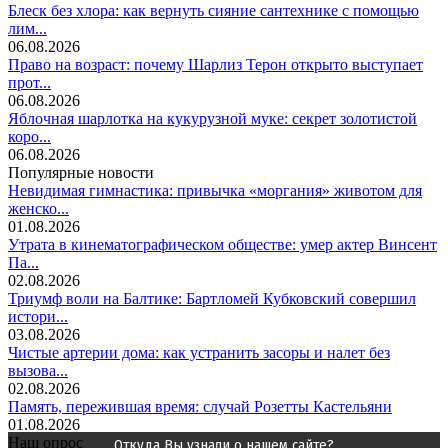
Блеск без хлора: как вернуть сияние сантехнике с помощью
лим...
06.08.2026
Право на возраст: почему Шарлиз Терон открыто выступает
прот...
06.08.2026
Яблочная шарлотка на кукурузной муке: секрет золотистой
коро...
06.08.2026
Популярные новости
Невидимая гимнастика: привычка «моргания» животом для
женско...
01.08.2026
Утрата в кинематографическом обществе: умер актер Винсент
Па...
02.08.2026
Триумф воли на Балтике: Бартломей Кубковский совершил
истори...
03.08.2026
Чистые артерии дома: как устранить засоры и налет без
вызова...
02.08.2026
Память, пережившая время: случай Розетты Кастельяни
01.08.2026
Наш опрос
Откуда Вы узнали о нашем сайте?