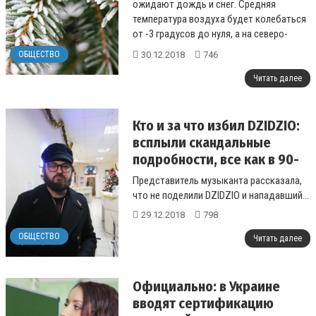
ожидают дождь и снег. Средняя
температура воздуха будет колебаться
от -3 градусов до нуля, а на северо-
востоке в ночь на 30 декабря ударят
30.12.2018
746
ОБЩЕСТВО
моро...
Читать далее
Кто и за что избил DZIDZIO:
всплыли скандальные
подробности, все как в 90-
тых
Представитель музыканта рассказала,
что не поделили DZIDZIO и нападавший...
29.12.2018
798
ОБЩЕСТВО
Читать далее
Официально: в Украине
вводят сертификацию