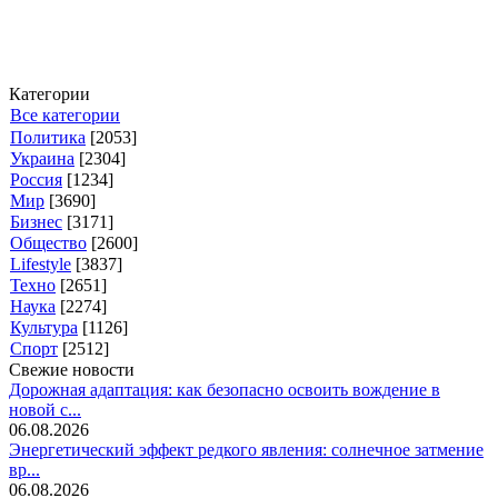
Категории
Все категории
Политика
[2053]
Украина
[2304]
Россия
[1234]
Мир
[3690]
Бизнес
[3171]
Общество
[2600]
Lifestyle
[3837]
Техно
[2651]
Наука
[2274]
Культура
[1126]
Спорт
[2512]
Свежие новости
Дорожная адаптация: как безопасно освоить вождение в
новой с...
06.08.2026
Энергетический эффект редкого явления: солнечное затмение
вр...
06.08.2026