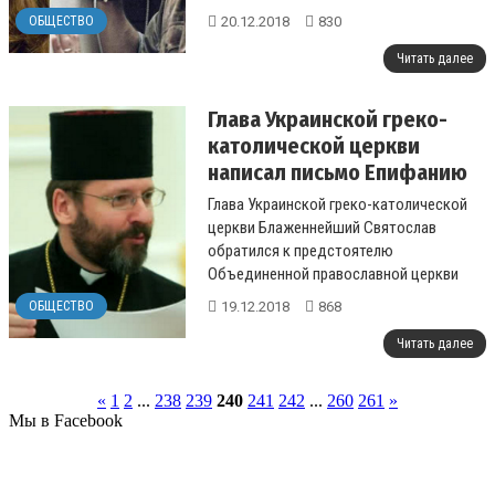
звезд, сообщает Хроника.инфо со
20.12.2018
830
ОБЩЕСТВО
ссылкой на Гла...
Читать далее
Глава Украинской греко-
католической церкви
написал письмо Епифанию
Глава Украинской греко-католической
церкви Блаженнейший Святослав
обратился к предстоятелю
Объединенной православной церкви
Украины Епифания....
19.12.2018
868
ОБЩЕСТВО
Читать далее
«
1
2
...
238
239
240
241
242
...
260
261
»
Мы в Facebook