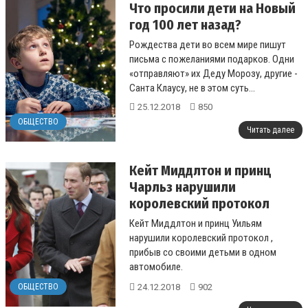
Что просили дети на Новый
год 100 лет назад?
Рождества дети во всем мире пишут
письма с пожеланиями подарков. Одни
«отправляют» их Деду Морозу, другие -
Санта Клаусу, не в этом суть...
25.12.2018
850
ОБЩЕСТВО
Читать далее
Кейт Миддлтон и принц
Чарльз нарушили
королевский протокол
Кейт Миддлтон и принц Уильям
нарушили королевский протокол ,
прибыв со своими детьми в одном
автомобиле.
...
24.12.2018
902
ОБЩЕСТВО