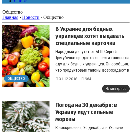
Спорт
Общество
Главная
›
Новости
›
Общество
В Украине для бедных
украинцев хотят выдавать
специальные карточки
Народный депутат от БПП Сергей
Тригубенко предложил ввести талоны на
еду для бедных украинцев. Он сообщил,
что продуктовые талоны возрождают в
Литве, чтобы позаботиться о самых
31.12.2018
964
ОБЩЕСТВО
нез...
Читать далее
Погода на 30 декабря: в
Украину идут сильные
морозы
В воскресенье, 30 декабря, в Украине