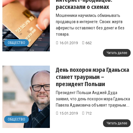
рассказали о схемах
Мошенники научились обманывать
продавцов в интернете. Своих жертв
аферисты оставляют без денег и без
товара.
...
16.01.2019
662
ОБЩЕСТВО
Читать далее
День похорон мэра Гданьска
станет траурным –
президент Польши
Президент Польши Анджей Дуда
заявил, что день похорон мэра Гданьска
Павела Адамовича объявят траурным....
15.01.2019
712
ОБЩЕСТВО
Читать далее