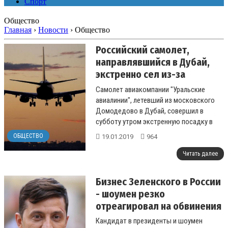
Спорт
Общество
Главная
›
Новости
›
Общество
Российский самолет,
направлявшийся в Дубай,
экстренно сел из-за
отравления пассажиров
Самолет авиакомпании "Уральские
авиалинии", летевший из московского
Домодедово в Дубай, совершил в
субботу утром экстренную посадку в
Волгограде из-за пятерых пассажиров,...
ОБЩЕСТВО
19.01.2019
964
Читать далее
Бизнес Зеленского в России
- шоумен резко
отреагировал на обвинения
Кандидат в президенты и шоумен