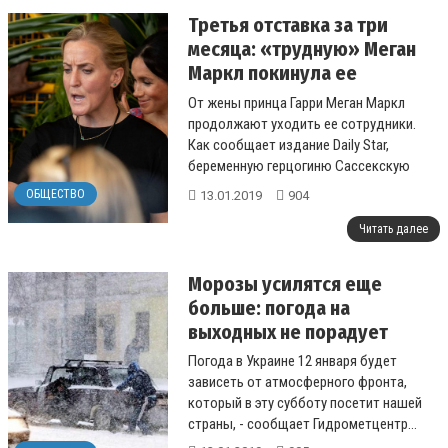
Третья отставка за три
месяца: «трудную» Меган
Маркл покинула ее
телохранительница
От жены принца Гарри Меган Маркл
продолжают уходить ее сотрудники.
Как сообщает издание Daily Star,
беременную герцогиню Сассекскую
покинула ее телохранительница,
ОБЩЕСТВО
13.01.2019
904
проработавшая в о...
Читать далее
Морозы усилятся еще
больше: погода на
выходных не порадует
Погода в Украине 12 января будет
зависеть от атмосферного фронта,
который в эту субботу посетит нашей
страны, - сообщает Гидрометцентр...