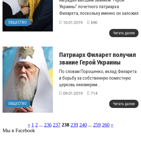
наградил высшим званием "Герой
Украины" почетного патриарха
Филарета, поскольку именно он заложил
фундамент для создания в стране авт...
10.01.2019
690
ОБЩЕСТВО
Читать далее
Патриарх Филарет получил
звание Герой Украины
По словам Порошенко, вклад Филарета
в борьбу за собственную поместную
церковь неизмерим...
09.01.2019
714
ОБЩЕСТВО
Читать далее
«
1
2
...
236
237
238
239
240
...
259
260
»
Мы в Facebook