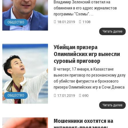
Владимир Зеленский ответил на
обвинения в его адрес журналистов
программы "Схемы". ...
18.01.2019
1108
ОБЩЕСТВО
Читать далее
Убийцам призера
Олимпийских игр вынесли
суровый приговор
В четверг, 17 января, в Казахстане
вынесен приговор по резонансному делу
об убийстве фигуриста и бронзового
призера Олимпийских игр в Сочи Дениса
Тена (на фото). ...
17.01.2019
690
ОБЩЕСТВО
Читать далее
Мошенники охотятся на
интернет-продавцов: