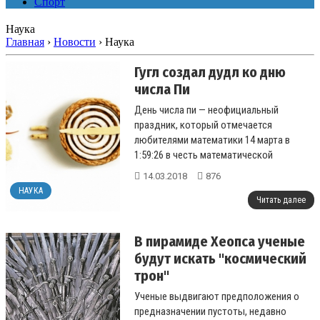
Спорт
Наука
Главная
›
Новости
›
Наука
Гугл создал дудл ко дню
числа Пи
День числа пи — неофициальный
праздник, который отмечается
любителями математики 14 марта в
1:59:26 в честь математической
константы — числа Пи....
14.03.2018
876
НАУКА
Читать далее
В пирамиде Хеопса ученые
будут искать "космический
трон"
Ученые выдвигают предположения о
предназначении пустоты, недавно