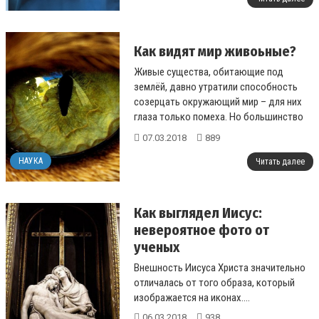
Как видят мир живоьные?
Живые существа, обитающие под
землёй, давно утратили способность
созерцать окружающий мир – для них
глаза только помеха. Но большинство
наземных жителей обладают зрением,
07.03.2018
889
одн...
НАУКА
Читать далее
Как выглядел Иисус:
невероятное фото от
ученых
Внешность Иисуса Христа значительно
отличалась от того образа, который
изображается на иконах....
06.03.2018
938