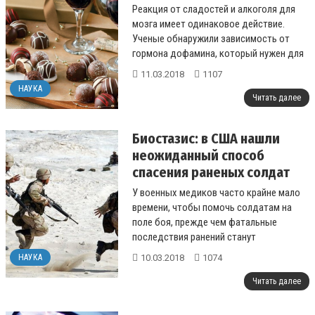
Реакция от сладостей и алкоголя для
мозга имеет одинаковое действие.
Ученые обнаружили зависимость от
гормона дофамина, который нужен для
подкорковых структур головного
11.03.2018
1107
мозга....
НАУКА
Читать далее
Биостазис: в США нашли
неожиданный способ
спасения раненых солдат
У военных медиков часто крайне мало
времени, чтобы помочь солдатам на
поле боя, прежде чем фатальные
последствия ранений станут
необратимыми...
10.03.2018
1074
НАУКА
Читать далее