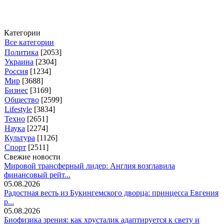
Категории
Все категории
Политика
[2053]
Украина
[2304]
Россия
[1234]
Мир
[3688]
Бизнес
[3169]
Общество
[2599]
Lifestyle
[3834]
Техно
[2651]
Наука
[2274]
Культура
[1126]
Спорт
[2511]
Свежие новости
Мировой трансферный лидер: Англия возглавила
финансовый рейт...
05.08.2026
Радостная весть из Букингемского дворца: принцесса Евгения
р...
05.08.2026
Биофизика зрения: как хрусталик адаптируется к свету и