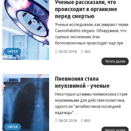
Ученые рассказали, что
происходит в организме
перед смертью
Ученые исследовали, как умирают черви
Caenorhabditis elegans. Обнаружили, что
трупное окоченение этих
беспозвоночных происходит еще при
жизни. Этот процесс похож на старение
09.03.2018
965
НАУКА
людей....
Читать далее
Пневмония стала
неуязвимой - ученые
Некоторые штаммы пневмококка стали
неуязвимыми для действия колистина,
одного из "антибиотиков последней
надежды"....
08.03.2018
893
НАУКА
Читать далее