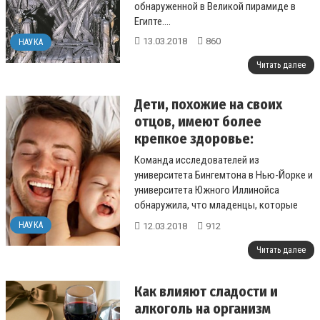
обнаруженной в Великой пирамиде в
Египте....
13.03.2018
860
НАУКА
Читать далее
Дети, похожие на своих
отцов, имеют более
крепкое здоровье:
исследование психологов
Команда исследователей из
университета Бингемтона в Нью-Йорке и
университета Южного Иллинойса
обнаружила, что младенцы, которые
внешне похожи на отца, в будущем
НАУКА
12.03.2018
912
оказываются более з...
Читать далее
Как влияют сладости и
алкоголь на организм