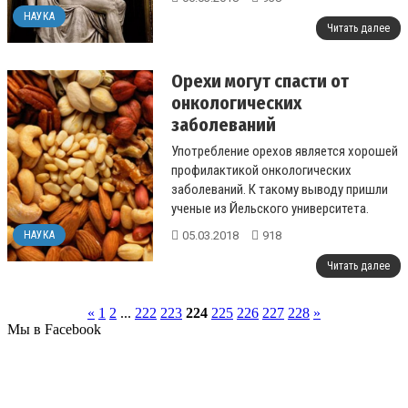
НАУКА
Читать далее
Орехи могут спасти от
онкологических
заболеваний
Употребление орехов является хорошей
профилактикой онкологических
заболеваний. К такому выводу пришли
ученые из Йельского университета.
...
05.03.2018
918
НАУКА
Читать далее
«
1
2
...
222
223
224
225
226
227
228
»
Мы в Facebook