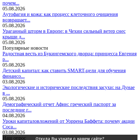
почем...
05.08.2026
Аутофагия и кожа: как процесс клеточного очищения
возвращает...
05.08.2026
Ураганный шторм в Европе: в Чехии сильный ветер снес
крыши д...
05.08.2026
Популярные новости
Радостная весть из Букингемского дворца: принцесса Евгения
р...
05.08.2026
Детский капитал: как ставить SMART-цели для обучения
финансо...
03.08.2026
Экологические и исторические последствия засухи: на Дунае
в ...
05.08.2026
Демографический отчет Афин: греческий паспорт за
последние г...
04.08.2026
Уроки капиталовложений от Уоррена Баффета: почему акции
Coca...
03.08.2026
Наш опрос
Откуда Вы узнали о нашем сайте?