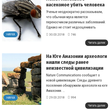
насекомое убить человека
Ученые неоднократно рассказывали,
что обычная муха является
переносчиком различных заболеваний.
Однако не стоит недооценивать
опасность крох, которые способны
30.03.2018
746
НАУКА
даже убить человека, ...
Читать далее
На Юге Амазонии археологи
нашли следы ранее
неизвестной цивилизации
Nature Communications сообщает о
новой цивилизации. Следы древнего
поселения обнаружили археологи на юге
Амазонии. ...
29.03.2018
994
НАУКА
Читать далее