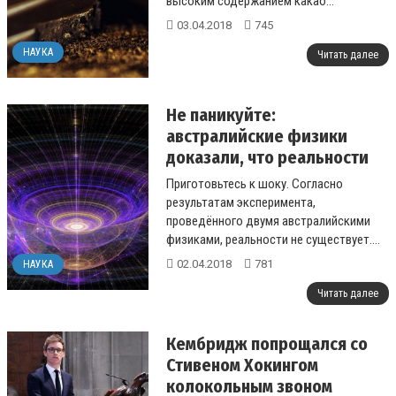
высоким содержанием какао...
03.04.2018
745
НАУКА
Читать далее
Не паникуйте:
австралийские физики
доказали, что реальности
не существует
Приготовьтесь к шоку. Согласно
результатам эксперимента,
проведённого двумя австралийскими
физиками, реальности не существует....
02.04.2018
781
НАУКА
Читать далее
Кембридж попрощался со
Стивеном Хокингом
колокольным звоном