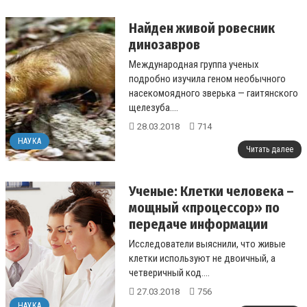
Найден живой ровесник
динозавров
Международная группа ученых
подробно изучила геном необычного
насекомоядного зверька — гаитянского
щелезуба....
28.03.2018
714
НАУКА
Читать далее
Ученые: Клетки человека –
мощный «процессор» по
передаче информации
Исследователи выяснили, что живые
клетки используют не двоичный, а
четверичный код....
27.03.2018
756
НАУКА