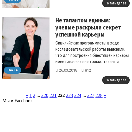
Читать далее
Не талантом единым:
ученые раскрыли секрет
успешной карьеры
Сицилийские программисты в ходе
исследовательской работы выяснили,
что для построения блестящей карьеры
имеет значение не только талант и
упорство. От работника потребуется
26.03.2018
812
НАУКА
еще ока...
Читать далее
«
1
2
...
220
221
222
223
224
...
227
228
»
Мы в Facebook