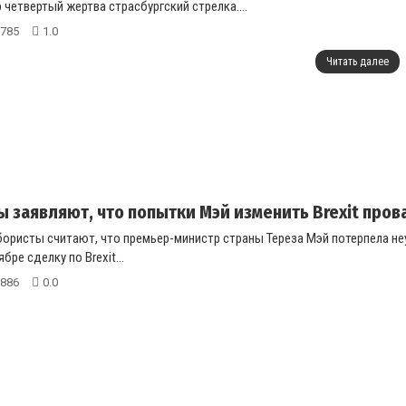
 четвертый жертва страсбургский стрелка....
785
1.0
Читать далее
 заявляют, что попытки Мэй изменить Brexit пров
бористы считают, что премьер-министр страны Тереза Мэй потерпела не
ре сделку по Brexit...
886
0.0