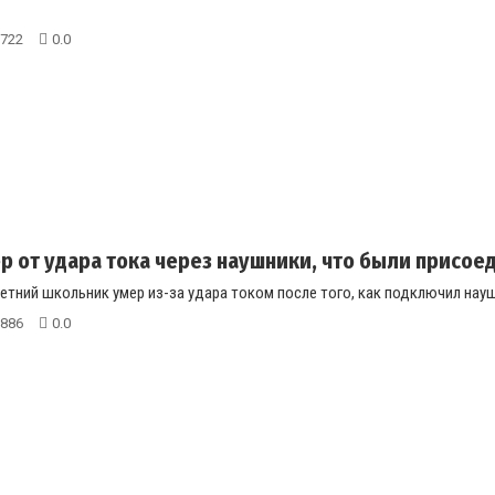
722
0.0
р от удара тока через наушники, что были присое
етний школьник умер из-за удара током после того, как подключил наушн
886
0.0