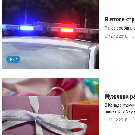
В итоге ст
Ранее сообщало
12.12.2018
МИР
Мужчина ра
В Канаде мужчин
пишет CTV News.
11.12.2018