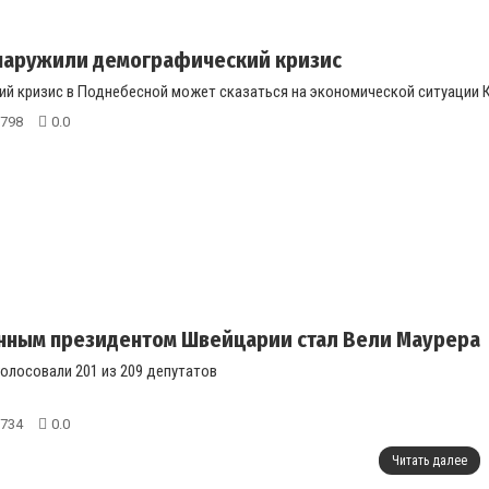
бнаружили демографический кризис
й кризис в Поднебесной может сказаться на экономической ситуации К
798
0.0
нным президентом Швейцарии стал Вели Маурера
олосовали 201 из 209 депутатов
734
0.0
Читать далее