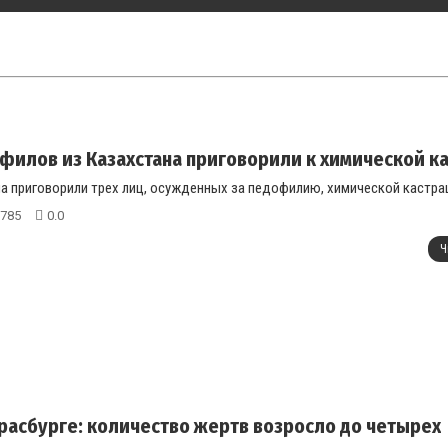
филов из Казахстана приговорили к химической к
 приговорили трех лиц, осужденных за педофилию, химической кастраци
785
0.0
Ч
трасбурге: количество жертв возросло до четырех