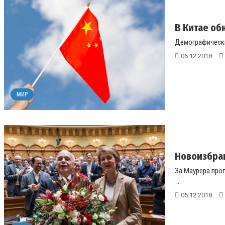
В Китае о
Демографически
06.12.2018
МИР
Новоизбра
За Маурера прог
...
05.12.2018