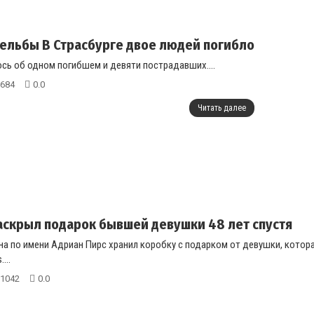
рельбы В Страсбурге двое людей погибло
сь об одном погибшем и девяти пострадавших....
684
0.0
Читать далее
скрыл подарок бывшей девушки 48 лет спустя
а по имени Адриан Пирс хранил коробку с подарком от девушки, которая
...
1042
0.0