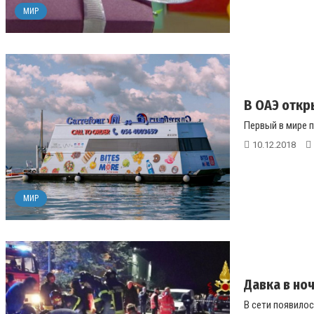
МИР
В ОАЭ откр
Первый в мире п
10.12.2018
МИР
Давка в но
В сети появилос