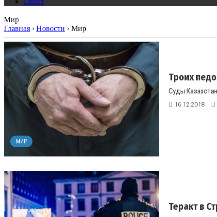
Спорт
Мир
Главная
›
Новости
›
Мир
Троих педо
Суды Казахстана
16.12.2018
МИР
Теракт в С