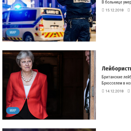
В больнице умер
15.12.2018
МИР
Лейбористы
Британские лей
Брюсселем в нояб
14.12.2018
МИР