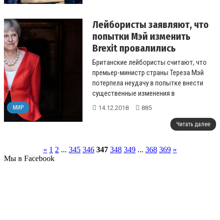
Лейбористы заявляют, что
попытки Мэй изменить
Brexit провалились
Британские лейбористы считают, что
премьер-министр страны Тереза Мэй
потерпела неудачу в попытке внести
существенные изменения в
согласованную с Брюсселем в ноябре
14.12.2018
885
МИР
сделку по Brexit...
Читать далее
«
1
2
...
345
346
347
348
349
...
368
369
»
Мы в Facebook