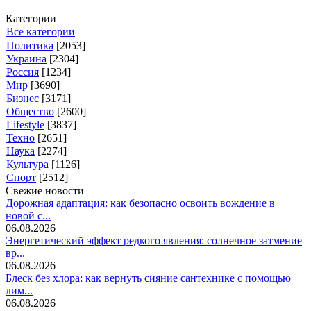
Категории
Все категории
Политика
[2053]
Украина
[2304]
Россия
[1234]
Мир
[3690]
Бизнес
[3171]
Общество
[2600]
Lifestyle
[3837]
Техно
[2651]
Наука
[2274]
Культура
[1126]
Спорт
[2512]
Свежие новости
Дорожная адаптация: как безопасно освоить вождение в
новой с...
06.08.2026
Энергетический эффект редкого явления: солнечное затмение
вр...
06.08.2026
Блеск без хлора: как вернуть сияние сантехнике с помощью
лим...
06.08.2026