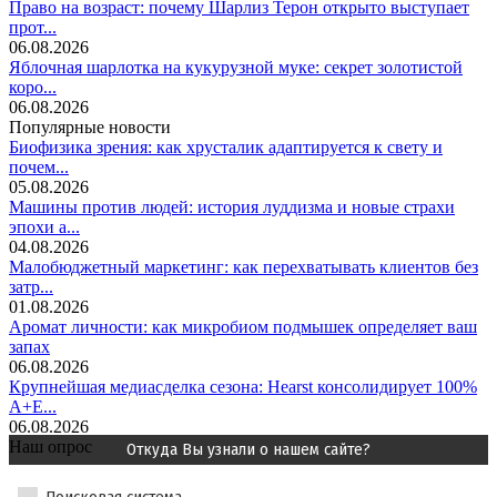
Право на возраст: почему Шарлиз Терон открыто выступает
прот...
06.08.2026
Яблочная шарлотка на кукурузной муке: секрет золотистой
коро...
06.08.2026
Популярные новости
Биофизика зрения: как хрусталик адаптируется к свету и
почем...
05.08.2026
Машины против людей: история луддизма и новые страхи
эпохи а...
04.08.2026
Малобюджетный маркетинг: как перехватывать клиентов без
затр...
01.08.2026
Аромат личности: как микробиом подмышек определяет ваш
запах
06.08.2026
Крупнейшая медиасделка сезона: Hearst консолидирует 100%
A+E...
06.08.2026
Наш опрос
Откуда Вы узнали о нашем сайте?