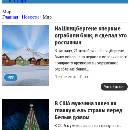
Спорт
Мир
Главная
›
Новости
›
Мир
На Шпицбергене впервые
ограбили банк, и сделал это
россиянин
В пятницу, 21 декабря, на Шпицбергене
было совершено первое в истории этого
полярного архипелага вооруженное
ограбление банка....
23.12.2018
883
МИР
Читать далее
В США мужчина залез на
главную ель страны перед
Белым домом
В США мужчина залез на главную ель