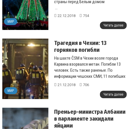
страны перед Белым домом
...
22.12.2018
754
МИР
Читать далее
Трагедия в Чехии: 13
горняков погибли
На шахте ČSM в Чехии возле города
Карвина взорвался метан. Погибли 13
человек. Есть также раненые. По
информации чешских СМИ, 11 погибших
являются гражданами Польши....
21.12.2018
706
МИР
Читать далее
Премьер-министра Албании
в парламенте закидали
яйцами