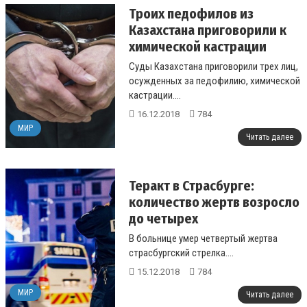
Троих педофилов из
Казахстана приговорили к
химической кастрации
Суды Казахстана приговорили трех лиц,
осужденных за педофилию, химической
кастрации....
16.12.2018
784
МИР
Читать далее
Теракт в Страсбурге:
количество жертв возросло
до четырех
В больнице умер четвертый жертва
страсбургский стрелка....
15.12.2018
784
МИР
Читать далее