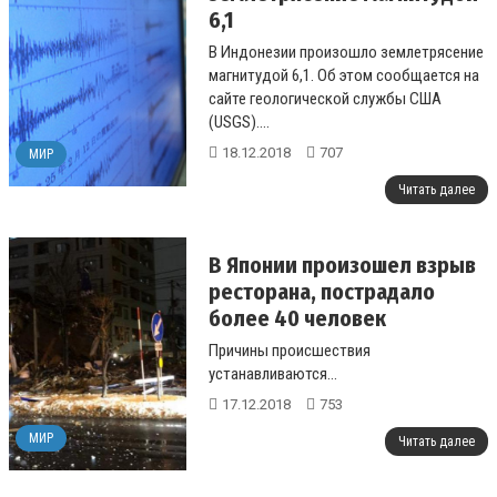
6,1
В Индонезии произошло землетрясение
магнитудой 6,1. Об этом сообщается на
сайте геологической службы США
(USGS)....
18.12.2018
707
МИР
Читать далее
В Японии произошел взрыв
ресторана, пострадало
более 40 человек
Причины происшествия
устанавливаются...
17.12.2018
753
МИР
Читать далее