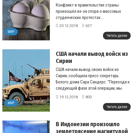
Конфликт в правительстве страны
произошёл из-за спора о массовых
студенческих протестах....
20.12.2018
637
МИР
Читать далее
США начали вывод войск из
Сирии
США начали вывод своих войск из
Сирии, сообщила пресс-секретарь
Белого дома Сара Сандерс. "Переходя к
следующей фазе этой операции, мы
начали возвращать домой
19.12.2018
800
американских сол...
МИР
Читать далее
В Индонезии произошло
землетрясение магнитудой