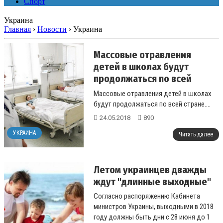
Спорт
Украина
Главная
›
Новости
›
Украина
Массовые отравления
детей в школах будут
продолжаться по всей
стране – эксперт
Массовые отравления детей в школах
будут продолжаться по всей стране....
24.05.2018
890
УКРАИНА
Читать далее
Летом украинцев дважды
ждут "длинные выходные"
Согласно распоряжению Кабинета
министров Украины, выходными в 2018
году должны быть дни с 28 июня до 1