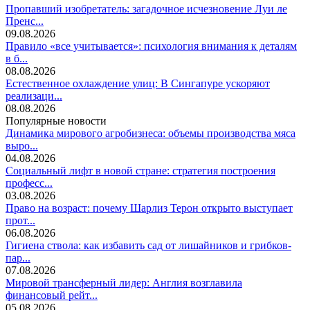
Пропавший изобретатель: загадочное исчезновение Луи ле
Пренс...
09.08.2026
Правило «все учитывается»: психология внимания к деталям
в б...
08.08.2026
Естественное охлаждение улиц: В Сингапуре ускоряют
реализаци...
08.08.2026
Популярные новости
Динамика мирового агробизнеса: объемы производства мяса
выро...
04.08.2026
Социальный лифт в новой стране: стратегия построения
професс...
03.08.2026
Право на возраст: почему Шарлиз Терон открыто выступает
прот...
06.08.2026
Гигиена ствола: как избавить сад от лишайников и грибков-
пар...
07.08.2026
Мировой трансферный лидер: Англия возглавила
финансовый рейт...
05.08.2026