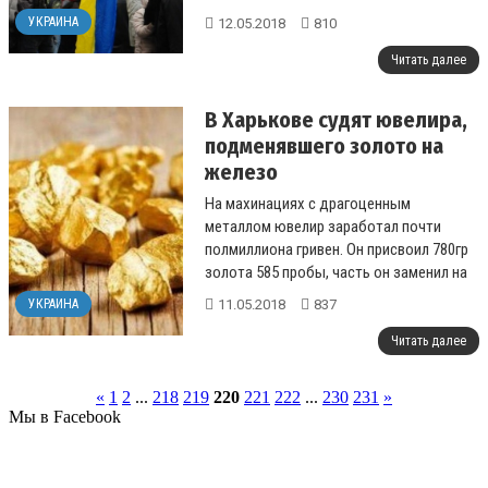
продолжит усиливаться. Об этом он
УКРАИНА
12.05.2018
810
написал на своей ст...
Читать далее
В Харькове судят ювелира,
подменявшего золото на
железо
На махинациях с драгоценным
металлом ювелир заработал почти
полмиллиона гривен. Он присвоил 780гр
золота 585 пробы, часть он заменил на
железо, а в другой части занизил
11.05.2018
837
УКРАИНА
пробу....
Читать далее
«
1
2
...
218
219
220
221
222
...
230
231
»
Мы в Facebook