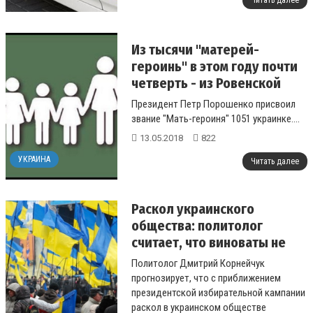
Читать далее
Из тысячи "матерей-
героинь" в этом году почти
четверть - из Ровенской
области
Президент Петр Порошенко присвоил
звание "Мать-героиня" 1051 украинке....
13.05.2018
822
УКРАИНА
Читать далее
Раскол украинского
общества: политолог
считает, что виноваты не
политики
Политолог Дмитрий Корнейчук
прогнозирует, что с приближением
президентской избирательной кампании
раскол в украинском обществе