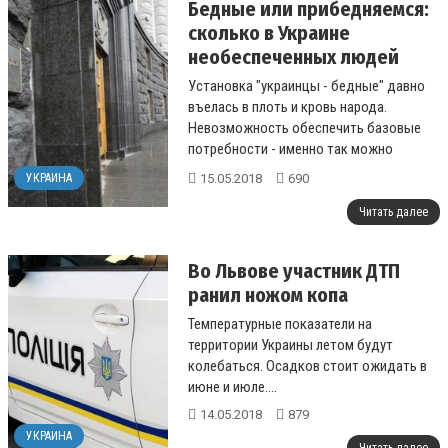
Бедные или прибедняемся:
сколько в Украине
необеспеченных людей
Установка "украинцы - бедные" давно
въелась в плоть и кровь народа.
Невозможность обеспечить базовые
потребности - именно так можно
коротко охарактеризовать понятие
15.05.2018
690
УКРАИНА
бедно...
Читать далее
Во Львове участник ДТП
ранил ножом копа
Температурные показатели на
территории Украины летом будут
колебаться. Осадков стоит ожидать в
июне и июле....
14.05.2018
879
УКРАИНА