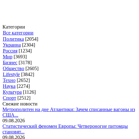
Категории
Все категории
Политика
[2054]
Украина
[2304]
Россия
[1234]
Мир
[3693]
Бизнес
[3178]
Общество
[2605]
Lifestyle
[3842]
Техно
[2652]
Наука
[2274]
Культура
[1126]
Спорт
[2512]
Свежие новости
Метрополитен на дне Атлантики: Зачем списанные вагоны из
США...
09.08.2026
Статистический феномен Европы: Четвероногие питомцы
становят...
09.08.2026