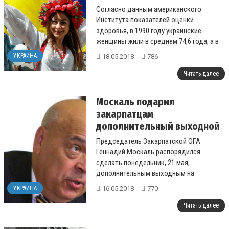
– исследование
Согласно данным американского
Института показателей оценки
здоровья, в 1990 году украинские
женщины жили в среднем 74,6 года, а в
2016 году – 77 лет. У мужчин этот
УКРАИНА
18.05.2018
786
показатель...
Читать далее
Москаль подарил
закарпатцам
дополнительный выходной
Председатель Закарпатской ОГА
Геннадий Москаль распорядился
сделать понедельник, 21 мая,
дополнительным выходным на
Закарпатье....
16.05.2018
770
УКРАИНА
Читать далее