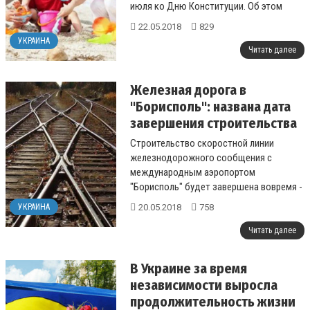
июля ко Дню Конституции. Об этом
говорится в тексте распоряжения на
22.05.2018
829
правитель...
УКРАИНА
Читать далее
Железная дорога в
"Борисполь": названа дата
завершения строительства
Строительство скоростной линии
железнодорожного сообщения с
международным аэропортом
"Борисполь" будет завершена вовремя -
в ранее согласованный срок....
20.05.2018
758
УКРАИНА
Читать далее
В Украине за время
независимости выросла
продолжительность жизни