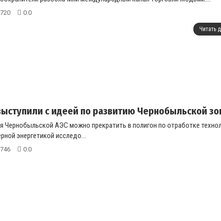
720
0.0
Читать 
выступили с идеей по развитию Чернобыльской з
я Чернобыльской АЭС можно прекратить в полигон по отработке техно
рной энергетикой исследо...
746
0.0