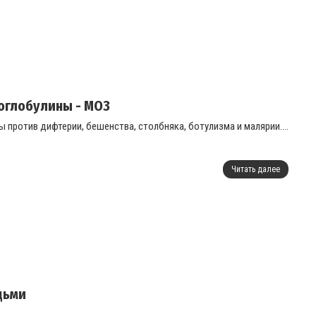
оглобулины - МОЗ
против дифтерии, бешенства, столбняка, ботулизма и малярии....
Читать далее
дьми