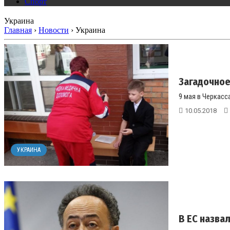
Спорт
Украина
Главная
›
Новости
›
Украина
Загадочное
9 мая в Черкасс
10.05.2018
УКРАИНА
В ЕС назва