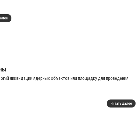
далее
оны
логий ликвидации ядерных объектов или площадку для проведения
Читать далее