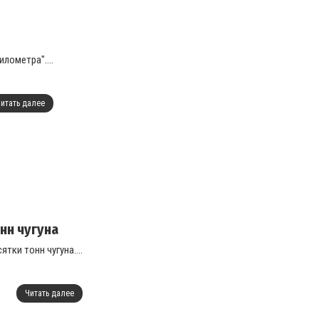
лометра"....
итать далее
нн чугуна
ки тонн чугуна....
Читать далее