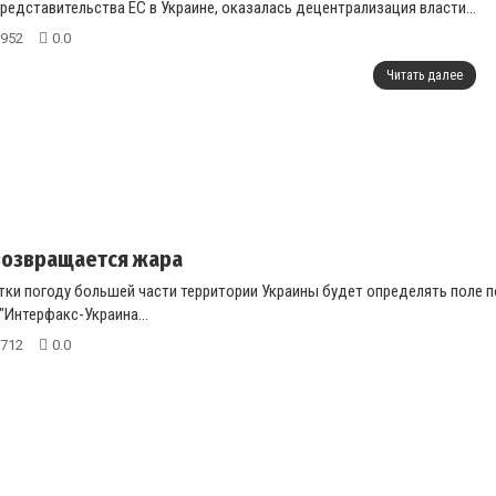
редставительства ЕС в Украине, оказалась децентрализация власти...
952
0.0
Читать далее
возвращается жара
тки погоду большей части территории Украины будет определять поле 
"Интерфакс-Украина...
712
0.0