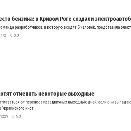
есто бензина: в Кривом Роге создали электроавто
команда разработчиков, в которую входят 5 человек, представила электр
772
0.0
хотят отменить некоторые выходные
отказаться от переноса праздничных выходных дней, если они выпадают
 Украинского инст...
1229
5.0