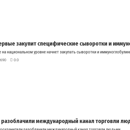
ервые закупит специфические сыворотки и иммун
 на национальном уровне начнет закупать сыворотки и иммуноглобулины 
690
0.0
е разоблачили международный канал торговли лю
воохранители разоблачили международный канал торговли людьми....