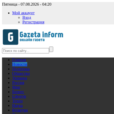
Пятница - 07.08.2026 - 04:20
Мой аккаунт
Вход
Регистрация
Главная
Новости
Политика
Общество
Украина
Россия
Мир
Бизнес
Lifestyle
Техно
Наука
Культура