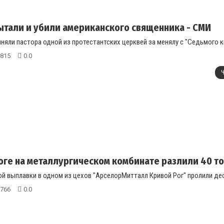
ытали и убили американского священника - СМИ
няли пастора одной из протестантских церквей за менялу с "Седьмого ки
815
0.0
Ч
оге на металлургическом комбинате разлили 40 то
й выплавки в одном из цехов "АрселорМитталл Кривой Рог" пролили десят
766
0.0