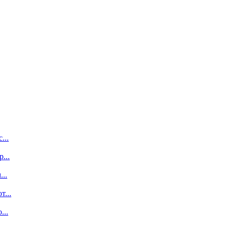
...
...
..
...
...