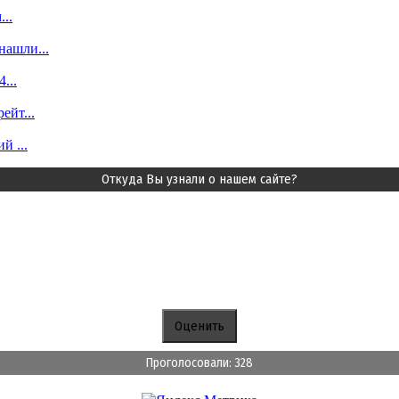
..
ашли...
...
ейт...
й ...
Откуда Вы узнали о нашем сайте?
Проголосовали: 328