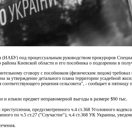
 (НАБУ) под процессуальным руководством прокуроров Специ
о района Киевской области и его пособника о подозрении в по
ительному сговору с пособником (физическим лицом) требовал и
ена за утверждение детального плана территории усадебной жил
 соответствующего решения сельсовета", - сообщает в пятницу 
и и изъяли предмет неправомерной выгоды в размере $90 тыс.
 преступления, предусмотренного ч.4 ст.368 Уголовного кодекс
ого по ч.5 ст.27 ("Соучастие"), ч.4 ст.368 УК Украины, уведом
ечения.