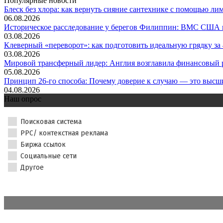
Популярные новости
Блеск без хлора: как вернуть сияние сантехнике с помощью лим.
06.08.2026
Историческое расследование у берегов Филиппин: ВМС США н
03.08.2026
Клеверный «переворот»: как подготовить идеальную грядку за 4
03.08.2026
Мировой трансферный лидер: Англия возглавила финансовый р
05.08.2026
Принцип 26-го способа: Почему доверие к случаю — это высши
04.08.2026
Наш опрос
Поисковая система
PPC/ контекстная реклама
Биржа ссылок
Социальные сети
Другое