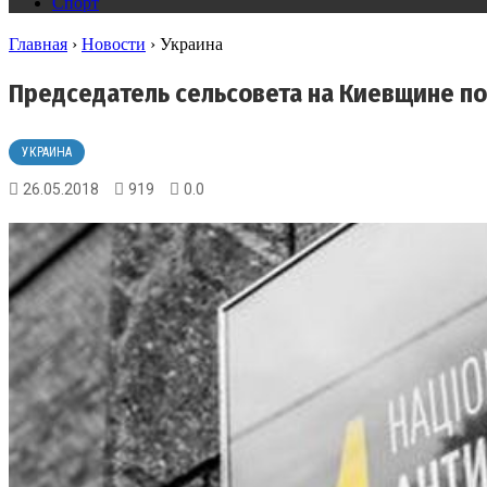
Спорт
Главная
›
Новости
›
Украина
Председатель сельсовета на Киевщине по
УКРАИНА
26.05.2018
919
0.0