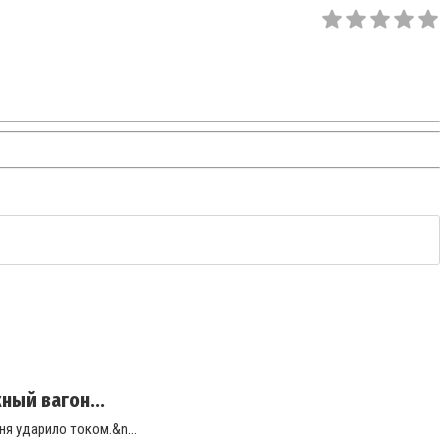
ый вагон...
я ударило током.&n...