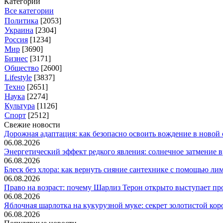
Категории
Все категории
Политика
[2053]
Украина
[2304]
Россия
[1234]
Мир
[3690]
Бизнес
[3171]
Общество
[2600]
Lifestyle
[3837]
Техно
[2651]
Наука
[2274]
Культура
[1126]
Спорт
[2512]
Свежие новости
Дорожная адаптация: как безопасно освоить вождение в новой с
06.08.2026
Энергетический эффект редкого явления: солнечное затмение вр
06.08.2026
Блеск без хлора: как вернуть сияние сантехнике с помощью лим.
06.08.2026
Право на возраст: почему Шарлиз Терон открыто выступает прот
06.08.2026
Яблочная шарлотка на кукурузной муке: секрет золотистой коро
06.08.2026