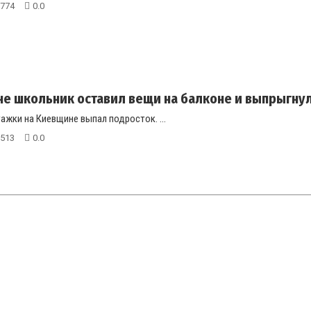
774
0.0
е школьник оставил вещи на балконе и выпрыгнул с
ажки на Киевщине выпал подросток. ...
513
0.0