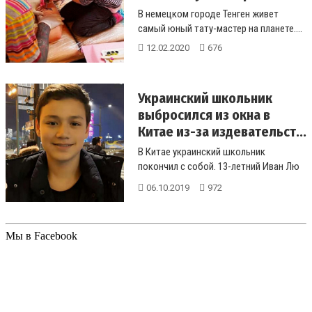
В немецком городе Тенген живет
самый юный тату-мастер на планете....
12.02.2020
676
Украинский школьник
выбросился из окна в
Китае из-за издевательст...
В Китае украинский школьник
покончил с собой. 13-летний Иван Лю
из украино-китайской семьи
06.10.2019
972
выпрыгнул...
Мы в Facebook