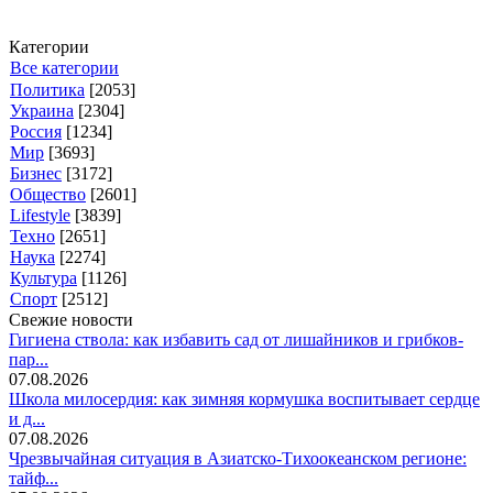
Категории
Все категории
Политика
[2053]
Украина
[2304]
Россия
[1234]
Мир
[3693]
Бизнес
[3172]
Общество
[2601]
Lifestyle
[3839]
Техно
[2651]
Наука
[2274]
Культура
[1126]
Спорт
[2512]
Свежие новости
Гигиена ствола: как избавить сад от лишайников и грибков-
пар...
07.08.2026
Школа милосердия: как зимняя кормушка воспитывает сердце
и д...
07.08.2026
Чрезвычайная ситуация в Азиатско-Тихоокеанском регионе:
тайф...