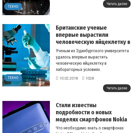
Читать далее
ТЕХНО
Британские ученые
впервые вырастили
человеческую яйцеклетку в
лаборатории
Ученым из Эдинбургского университета
удалось впервые вырастить
человеческую яйцеклетку в
лабораторных условиях.
ТЕХНО
10.02.2018
1028
...
Читать далее
Стали известны
подробности о новых
моделях смартфонов Nokia
Что необходимо знать о смартфонах