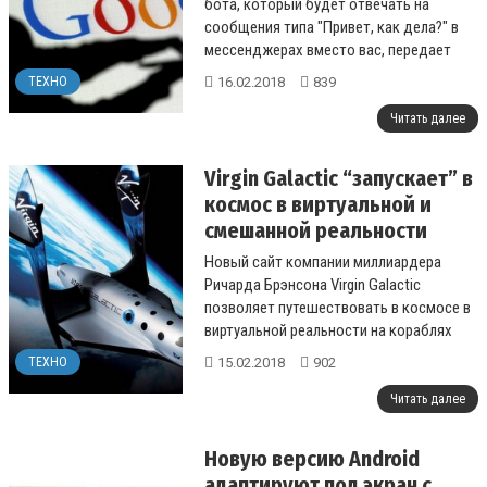
бота, который будет отвечать на
сообщения типа "Привет, как дела?" в
мессенджерах вместо вас, передает
УНН....
16.02.2018
839
ТЕХНО
Читать далее
Virgin Galactic “запускает” в
космос в виртуальной и
смешанной реальности
Новый сайт компании миллиардера
Ричарда Брэнсона Virgin Galactic
позволяет путешествовать в космосе в
виртуальной реальности на кораблях
компании....
15.02.2018
902
ТЕХНО
Читать далее
Новую версию Android
адаптируют под экран с