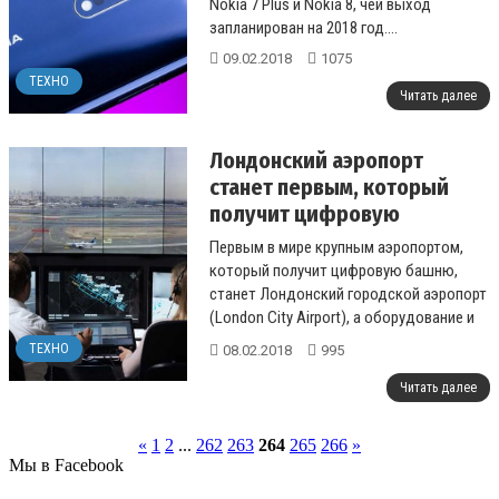
Nokia 7 Plus и Nokia 8, чей выход
запланирован на 2018 год....
09.02.2018
1075
ТЕХНО
Читать далее
Лондонский аэропорт
станет первым, который
получит цифровую
диспетчерскую "башню",
Первым в мире крупным аэропортом,
находящуюся на удалении
который получит цифровую башню,
130 километров
станет Лондонский городской аэропорт
(London City Airport), а оборудование и
программное обеспечение башни будет
ТЕХНО
08.02.2018
995
и...
Читать далее
«
1
2
...
262
263
264
265
266
»
Мы в Facebook