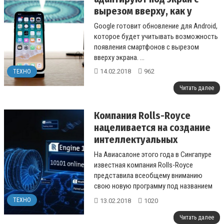
вырезом вверху, как у
iPhone X
Google готовит обновление для Android,
которое будет учитывать возможность
появления смартфонов с вырезом
вверху экрана. ...
14.02.2018
962
ТЕХНО
Читать далее
Компания Rolls-Royce
нацеливается на создание
интеллектуальных
авиационных двигателей,
На Авиасалоне этого года в Сингапуре
снабженных функцией
известная компания Rolls-Royce
самовосстановления
представила всеобщему вниманию
свою новую программу под названием
IntelligentEngine....
ТЕХНО
13.02.2018
1020
Читать далее