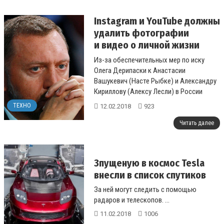
Instagram и YouTube должны
удалить фотографии
и видео о личной жизни
Дерипаски
Из-за обеспечительных мер по иску
Олега Дерипаски к Анастасии
Вашукевич (Насте Рыбке) и Александру
Кириллову (Алексу Лесли) в России
могут быть заблокированы Instagram и
ТЕХНО
12.02.2018
923
YouTube.&n...
Читать далее
Зпущеную в космос Tesla
внесли в список спутиков
За ней могут следить с помощью
радаров и телескопов. ...
11.02.2018
1006