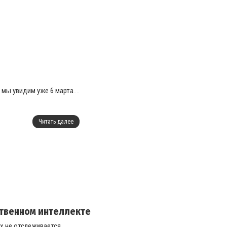
мы увидим уже 6 марта....
Читать далее
ственном интеллекте
 не отслеживается....