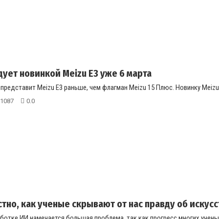
дует новинкой Meizu E3 уже 6 марта
представит Meizu E3 раньше, чем флагман Meizu 15 Плюс. Новинку Meizu 
1087
0.0
стно, как ученые скрывают от нас правду об искус
ботке ИИ намечается большая проблема, так как прогресс многих ученых