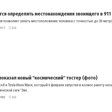
тся определять местонахождения звонящего в 911
я позволяет узнать местоположение человека с точностью до 36 метров,
917
0.0
показал новый "космический" тостер (фото)
eX и Tesla Илон Маск, который 6 февраля запустил в космос ракету-носи
ческой саги "Зве...
983
0.0