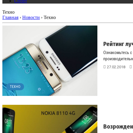
Спорт
Техно
Главная
›
Новости
›
Техно
Рейтинг л
Ознакомьтесь с
производительно
27.02.2018
ТЕХНО
Возрождени