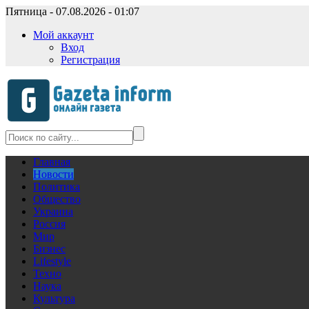
Пятница - 07.08.2026 - 01:07
Мой аккаунт
Вход
Регистрация
Главная
Новости
Политика
Общество
Украина
Россия
Мир
Бизнес
Lifestyle
Техно
Наука
Культура