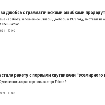
ва Джобса с грамматическими ошибками продадут
еме на работу, заполненное Стивом Джобсом в 1973 году, выставят на а
The Guardian....
851
0.0
устила ракету с первыми спутниками "всемирного 
 уже несколько раз переносила старт Falcon 9.
903
0.0