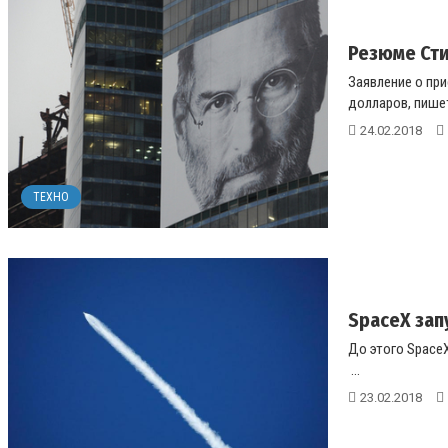
Резюме Сти
Заявление о при
долларов, пишет 
24.02.2018
ТЕХНО
SpaceX зап
До этого SpaceX
...
23.02.2018