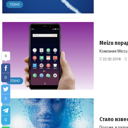
ТЕХНО
Meizu пора
Компания Meizu 
0
22.02.2018
0
ТЕХНО
0
Стало изве
0
Похоже, в разра