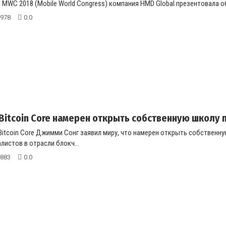
MWC 2018 (Mobile World Congress) компания HMD Global презентовала об
978
0.0
Bitcoin Core намерен открыть собственную школу 
itcoin Core Джимми Сонг заявил миру, что намерен открыть собственную
листов в отрасли блокч...
883
0.0