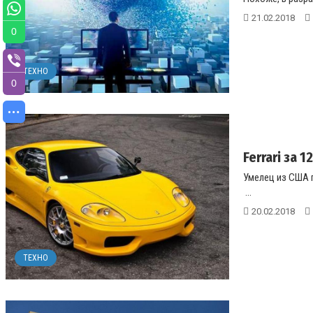
21.02.2018
0
ТЕХНО
0
Ferrari за
Умелец из США 
...
20.02.2018
ТЕХНО