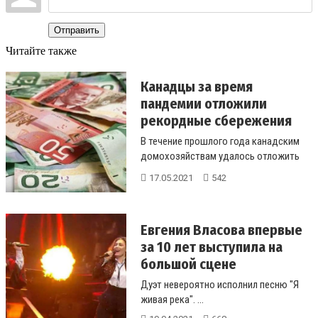
Отправить
Читайте также
Канадцы за время
пандемии отложили
рекордные сбережения
В течение прошлого года канадским
домохозяйствам удалось отложить
свыше 160 млрд долларов
17.05.2021
542
сбережений...
Евгения Власова впервые
за 10 лет выступила на
большой сцене
Дуэт невероятно исполнил песню "Я
живая река". ...