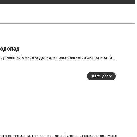
водопад
упнейший в мире водопад, но располагается он под водой....
Читать далее
, что содержащихся в неволе дельфинов развлекает просмотр