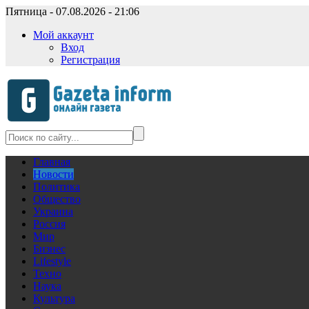
Пятница - 07.08.2026 - 21:06
Мой аккаунт
Вход
Регистрация
Главная
Новости
Политика
Общество
Украина
Россия
Мир
Бизнес
Lifestyle
Техно
Наука
Культура