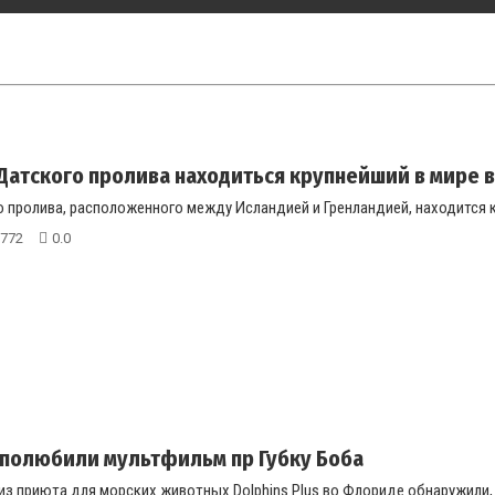
Датского пролива находиться крупнейший в мире 
 пролива, расположенного между Исландией и Гренландией, находится кр
772
0.0
полюбили мультфильм пр Губку Боба
из приюта для морских животных Dolphins Plus во Флориде обнаружили