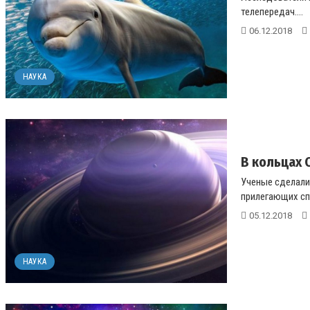
телепередач....
06.12.2018
НАУКА
В кольцах 
Ученые сделали
прилегающих спу
05.12.2018
НАУКА