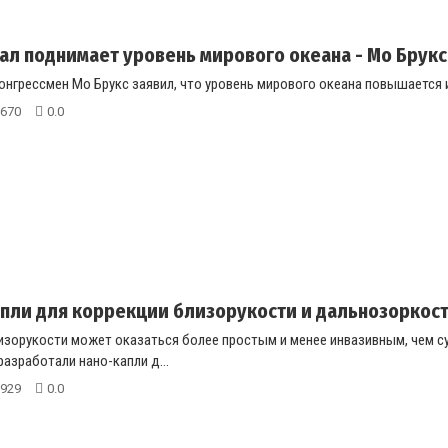
ал поднимает уровень мирового океана - Мо Брукс
нгрессмен Мо Брукс заявил, что уровень мирового океана повышается из-
670
0.0
пли для коррекции близорукости и дальнозоркос
изорукости может оказаться более простым и менее инвазивным, чем с
разработали нано-капли д...
929
0.0