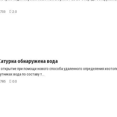
733
2.0
Сатурна обнаружена вода
 открытие при помощи нового способа удаленного определения изотопно
тниках вода по составу т...
785
0.0