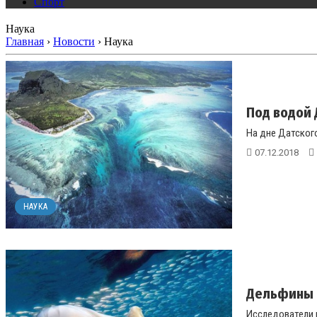
Спорт
Наука
Главная
›
Новости
›
Наука
Под водой 
На дне Датского
07.12.2018
НАУКА
Дельфины 
Исследователи 