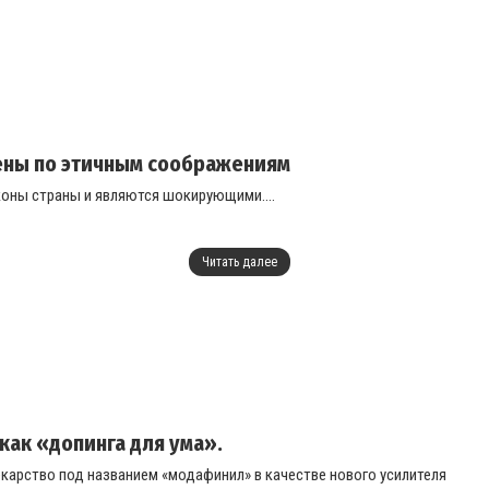
лены по этичным соображениям
коны страны и являются шокирующими....
Читать далее
ак «допинга для ума».
арство под названием «модафинил» в качестве нового усилителя