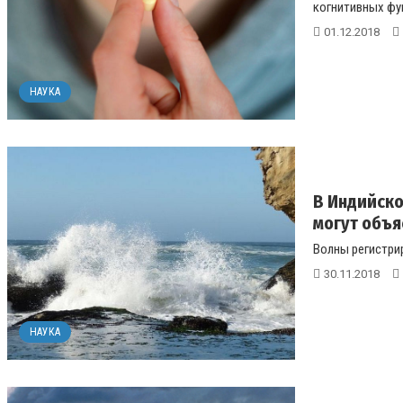
когнитивных фун
01.12.2018
НАУКА
В Индийско
могут объя
Волны регистрир
30.11.2018
НАУКА