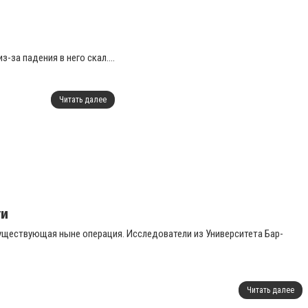
за падения в него скал....
Читать далее
ти
уществующая ныне операция. Исследователи из Университета Бар-
Читать далее