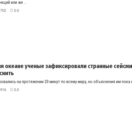
кций или же ...
702
0.0
м океане ученые зафиксировали странные сейсми
снить
овались на протяжении 20 минут по всему миру, но объяснения им пока не
916
0.0