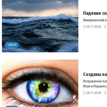
Падение ск
Американский ко
29.11.2018
НАУКА
Созданы ка
Исправление бл
Илан в Израиле 
28.11.2018