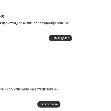
ые
я происходило активное звездообразование....
Читать далее
а и когнитивными характеристиками....
Читать далее