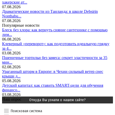
хакерские ат...
07.08.2026
Драматические новости из Таиланда: в школе Debsirin
Nonthabu...
07.08.2026
Популярные новости
Блеск без хлора: как вернуть сияние сантехнике с помощью
лим...
06.08.2026
Клеверный «переворот»: как подготовить идеальную грядку
за 4...
03.08.2026
Пшеничные тортильи без замеса: секрет эластичности за 35
мин...
02.08.2026
Ураганный шторм в Европе: в Чехии сильный ветер снес
крыши д...
05.08.2026
Детский капитал: как ставить SMART-цели для обучения
финансо...
03.08.2026
Наш опрос
Откуда Вы узнали о нашем сайте?
Поисковая система