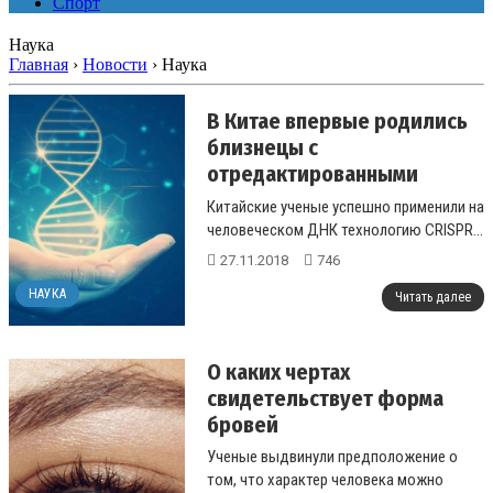
Спорт
Наука
Главная
›
Новости
›
Наука
В Китае впервые родились
близнецы с
отредактированными
генами по специальной
Китайские ученые успешно применили на
технологиии
человеческом ДНК технологию CRISPR...
27.11.2018
746
НАУКА
Читать далее
О каких чертах
свидетельствует форма
бровей
Ученые выдвинули предположение о
том, что характер человека можно