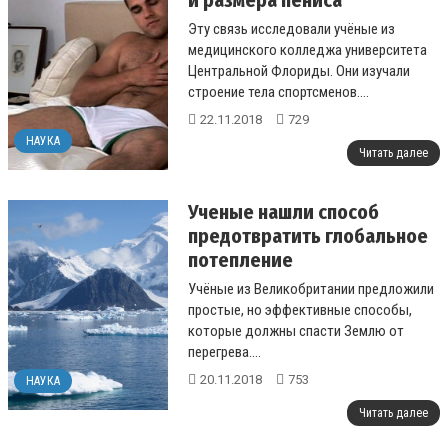
и размера пениса
Эту связь исследовали учёные из
медицинского колледжа университета
Центральной Флориды. Они изучали
строение тела спортсменов....
22.11.2018
729
НАУКА
Читать далее
Ученые нашли способ
предотвратить глобальное
потепление
Учёные из Великобритании предложили
простые, но эффективные способы,
которые должны спасти Землю от
перегрева....
20.11.2018
753
НАУКА
Читать далее