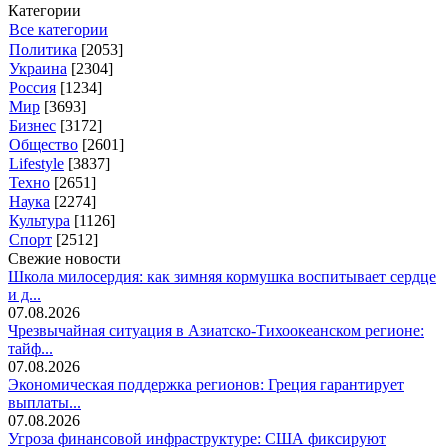
Категории
Все категории
Политика
[2053]
Украина
[2304]
Россия
[1234]
Мир
[3693]
Бизнес
[3172]
Общество
[2601]
Lifestyle
[3837]
Техно
[2651]
Наука
[2274]
Культура
[1126]
Спорт
[2512]
Свежие новости
Школа милосердия: как зимняя кормушка воспитывает сердце
и д...
07.08.2026
Чрезвычайная ситуация в Азиатско-Тихоокеанском регионе:
тайф...
07.08.2026
Экономическая поддержка регионов: Греция гарантирует
выплаты...
07.08.2026
Угроза финансовой инфраструктуре: США фиксируют