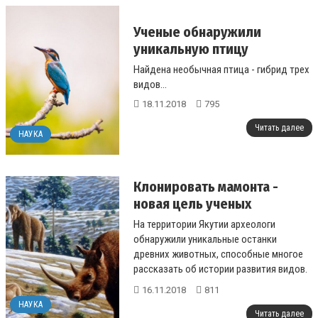
Ученые обнаружили
уникальную птицу
Найдена необычная птица - гибрид трех
видов...
18.11.2018
795
Читать далее
НАУКА
Клонировать мамонта -
новая цель ученых
На территории Якутии археологи
обнаружили уникальные останки
древних животных, способные многое
рассказать об истории развития видов.
Так пишет Replyua.net, ссылаясь на
16.11.2018
811
Znaj.ua....
НАУКА
Читать далее