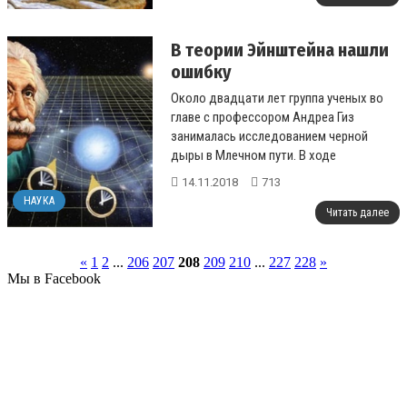
В теории Эйнштейна нашли
ошибку
Около двадцати лет группа ученых во
главе с профессором Андреа Гиз
занималась исследованием черной
дыры в Млечном пути. В ходе
исследований были сделаны выводы о
14.11.2018
713
том, что великий ф...
НАУКА
Читать далее
«
1
2
...
206
207
208
209
210
...
227
228
»
Мы в Facebook