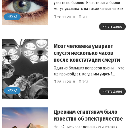
узнать по бровям. В частности, брови
могут указывать на такие качества, как
самовлюбленность....
26.11.2018
708
НАУКА
Читать далее
Мозг человека умирает
спустя несколько часов
после констатации смерти
Один из больших вопросов жизни — что
же произойдет, когда мы умрем?...
25.11.2018
793
НАУКА
Читать далее
Древним египтянам было
известно об электричестве
Новейшие исследования египетских