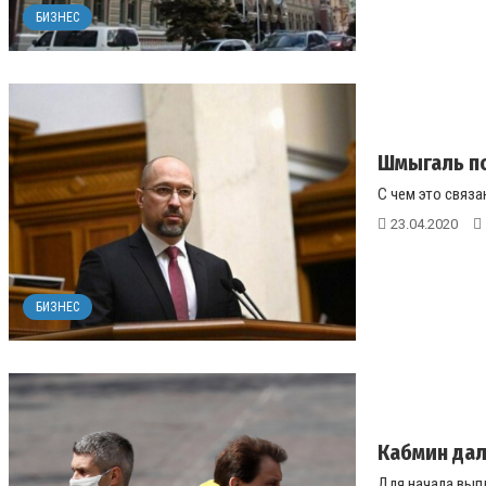
БИЗНЕС
Шмыгаль по
С чем это связан
23.04.2020
БИЗНЕС
Кабмин дал
Для начала вып