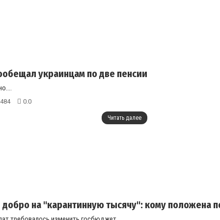
обещал украинцам по две пенсии
о....
484
0.0
Читать далее
 добро на "карантинную тысячу": кому положена 
лат требовалось изменить госбюджет....