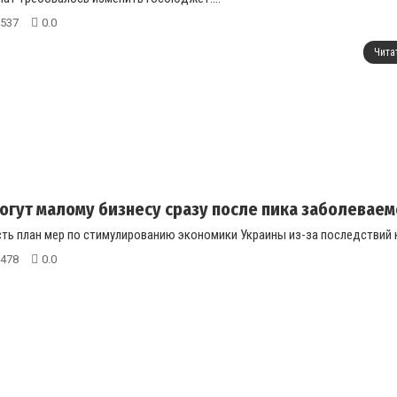
537
0.0
Чита
огут малому бизнесу сразу после пика заболеваем
сть план мер по стимулированию экономики Украины из-за последствий к
478
0.0