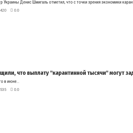
 Украины Денис Шмигаль отметил, что с точки зрения экономики каранти
420
0.0
щили, что выплату "карантинной тысячи" могут з
то в июне...
535
0.0