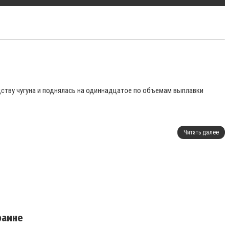
одству чугуна и поднялась на одиннадцатое по объемам выплавки
Читать далее
раине