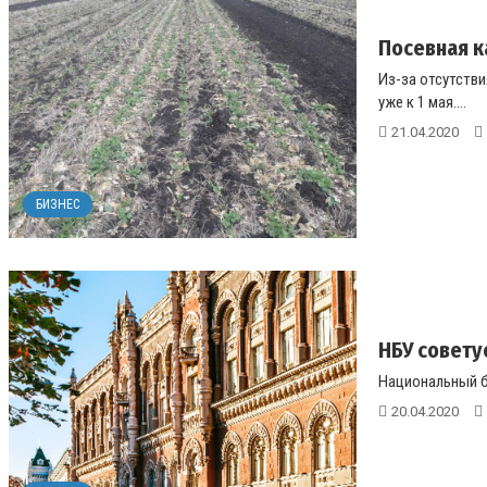
Посевная к
Из-за отсутстви
уже к 1 мая....
21.04.2020
БИЗНЕС
НБУ совету
Национальный б
20.04.2020