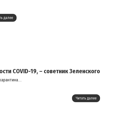
ть далее
ости COVID-19, – советник Зеленского
арантина....
Читать далее