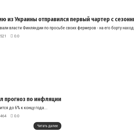
ю из Украины отправился первый чартер с сезон
вали власти Финляндии по просьбе своих фермеров - на его борту наход
521
0.0
л прогноз по инфляции
тся до 6% к концу года....
464
0.0
Читать далее