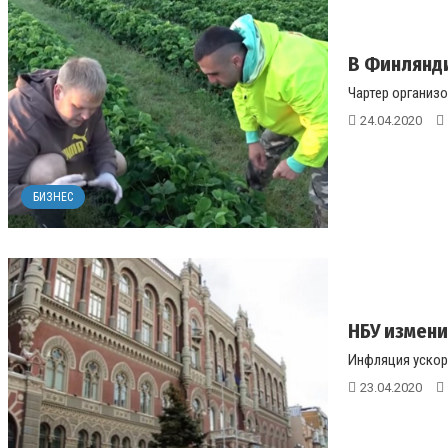
В Финлянди
Чартер организо
24.04.2020
БИЗНЕС
НБУ измени
Инфляция ускори
23.04.2020