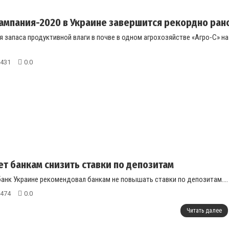
ампания-2020 в Украине завершится рекордно рано 
я запаса продуктивной влаги в почве в одном агрохозяйстве «Агро-С» н
431
0.0
ет банкам снизить ставки по депозитам
анк Украине рекомендовал банкам не повышать ставки по депозитам....
474
0.0
Читать далее