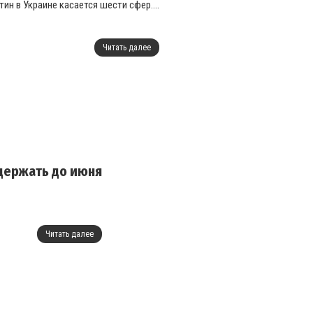
н в Украине касается шести сфер....
Читать далее
адержать до июня
Читать далее