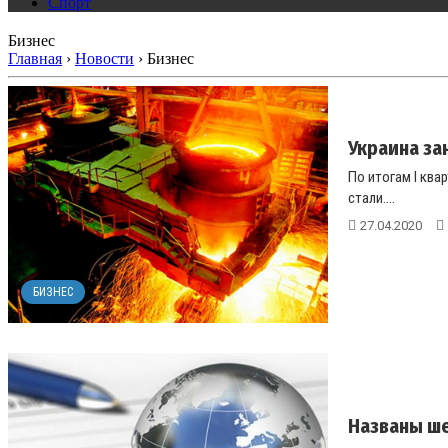
Спорт
Бизнес
Главная
›
Новости
›
Бизнес
Украина за
По итогам I ква
стали....
27.04.2020
БИЗНЕС
Названы ше