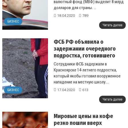
валютный фонд (МВФ) выделит 8 млрд
долларов для страны. ...
18.04.2020
789
БИЗНЕС
Читать далее
ФСБ РФ объявила о
задержании очередного
подростка, готовившего
нападение на школу
Сотрудники ФСБ задержали в
Красноярске 14-летнего подростка,
который якобы готовил вооруженное
нападение на местную школу....
17.04.2020
613
БИЗНЕС
Читать далее
Мировые цены на кофе
резко пошли вверх