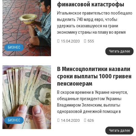
финансовой катастрофы
Итальянское правительство пообещало
выделить 740 млрд евро, чтобы
удержать оказавшуюся на грани
экономику страны на плаву во время
пандемии.
15.04.2020
555
...
БИЗНЕС
Читать далее
В Минсоцполитики назвали
сроки выплаты 1000 гривен
пенсионерам
В скором времени в Украине начнутся,
обещанные президентом Украины
Владимиром Зеленским, выплаты
одноразовой денежной помощи в
размере 1000 гривен пенсионерам и
14.04.2020
626
БИЗНЕС
другим незащищенным...
Читать далее