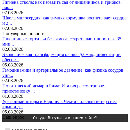
Гигиена ствола: как избавить сад от лишайников и грибков-
пар...
07.08.2026
Школа милосердия: как зимняя кормушка воспитывает сердце
и д...
07.08.2026
Популярные новости
Пшеничные тортильи без замеса: секрет эластичности за 35
мин...
02.08.2026
Экологическая трансформация рынка: $3 млрд инвестиций
обеспе...
05.08.2026
Гемодинамика и артериальное давление: как физика сосудов
упр...
02.08.2026
Политический демарш Рима: Италия рассматривает
приостановку ...
01.08.2026
Ураганный шторм в Европе: в Чехии сильный ветер снес
крыши д...
05.08.2026
Наш опрос
Откуда Вы узнали о нашем сайте?