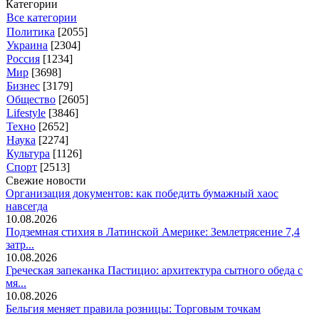
Категории
Все категории
Политика
[2055]
Украина
[2304]
Россия
[1234]
Мир
[3698]
Бизнес
[3179]
Общество
[2605]
Lifestyle
[3846]
Техно
[2652]
Наука
[2274]
Культура
[1126]
Спорт
[2513]
Свежие новости
Организация документов: как победить бумажный хаос
навсегда
10.08.2026
Подземная стихия в Латинской Америке: Землетрясение 7,4
затр...
10.08.2026
Греческая запеканка Пастицио: архитектура сытного обеда с
мя...
10.08.2026
Бельгия меняет правила розницы: Торговым точкам