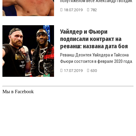
полутяжелом весе Александр Гвоздик
(17-0, 14 КО) проведет свой
18.07.2019
782
следующи...
Уайлдер и Фьюри
подписали контракт на
реванш: названа дата боя
Реванш Деонтея Уайлдера и Тайсона
Фьюри состоится в феврале 2020 года.
Об этом сказал сам Фьюри, соо...
17.07.2019
630
Мы в Facebook