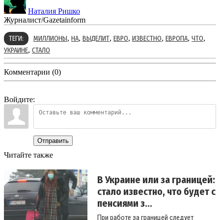
Наталия Ришко
Журналист/Gazetainform
,
,
,
,
,
,
,
ТЕГИ:
МИЛЛИОНЫ
НА
ВЫДЕЛИТ
ЕВРО
ИЗВЕСТНО
ЕВРОПА
ЧТО
,
УКРАИНЕ
СТАЛО
Комментарии (0)
Войдите:
Отправить
Читайте также
В Украине или за границей:
стало известно, что будет с
пенсиями з...
При работе за границей следует