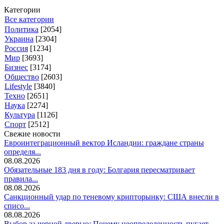
Категории
Все категории
Политика
[2054]
Украина
[2304]
Россия
[1234]
Мир
[3693]
Бизнес
[3174]
Общество
[2603]
Lifestyle
[3840]
Техно
[2651]
Наука
[2274]
Культура
[1126]
Спорт
[2512]
Свежие новости
Евроинтеграционный вектор Исландии: граждане страны
определя...
08.08.2026
Обязательные 183 дня в году: Болгария пересматривает
правила...
08.08.2026
Санкционный удар по теневому крипторынку: США внесли в
списо...
08.08.2026
Выбор за черной дверью: Почему неопределенность пугает