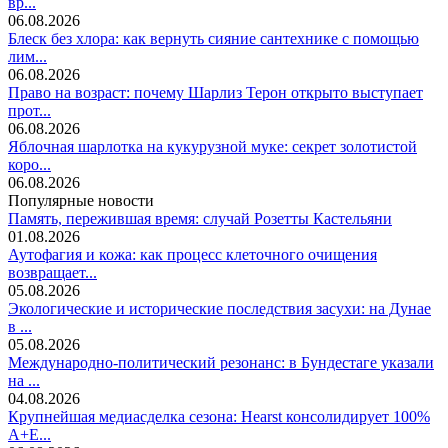
вр...
06.08.2026
Блеск без хлора: как вернуть сияние сантехнике с помощью
лим...
06.08.2026
Право на возраст: почему Шарлиз Терон открыто выступает
прот...
06.08.2026
Яблочная шарлотка на кукурузной муке: секрет золотистой
коро...
06.08.2026
Популярные новости
Память, пережившая время: случай Розетты Кастельяни
01.08.2026
Аутофагия и кожа: как процесс клеточного очищения
возвращает...
05.08.2026
Экологические и исторические последствия засухи: на Дунае
в ...
05.08.2026
Международно-политический резонанс: в Бундестаге указали
на ...
04.08.2026
Крупнейшая медиасделка сезона: Hearst консолидирует 100%
A+E...