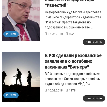
"Известий"
Лефортовский суд Москвы арестовал
бывшего гендиректора издательства
"Известия" Эраста Галумова по
подозрению в мошенничестве....
17.02.2018
892
РОССИЯ
Читать далее
В РФ сделали резонансное
заявление о погибших
наемниках "Вагнера"
В РФ впервые подтвердили гибель их
невоенных в Сирии, которые прибыли
туда в обход каналов МИД РФ....
16.02.2018
1178
РОССИЯ
Читать далее