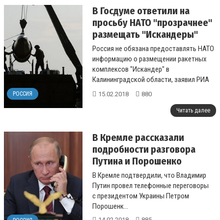
В Госдуме ответили на
просьбу НАТО "прозрачнее"
размещать "Искандеры"
Россия не обязана предоставлять НАТО
информацию о размещении ракетных
комплексов "Искандер" в
Калининградской области, заявил РИА
Новости зампред комитета Госдумы по
15.02.2018
880
РОССИЯ
обор...
Читать далее
В Кремле рассказали
подробности разговора
Путина и Порошенко
В Кремле подтвердили, что Владимир
Путин провел телефонные переговоры
с президентом Украины Петром
Порошенк...
14.02.2018
885