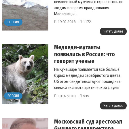
неизвестный мужчина открыл огонь по
людям во время празднования
Масленицы....
19.02.2018
1172
РОССИЯ
Читать далее
Медведи-мутанты
появились в России: что
говорят ученые
На Кунашире появляется все больше
бурых медведей серебристого цвета.
Об этом свидетельствуют последние
снимки эксперта арктической фауны
Виктора Никифорова....
18.02.2018
939
РОССИЯ
Читать далее
Московский суд арестовал
бывшего гендиректора