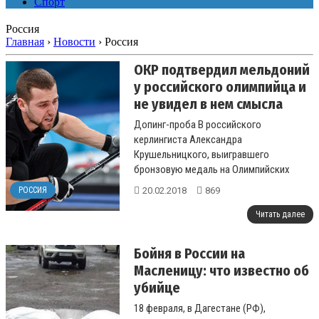
Спорт
Россия
Главная
›
Новости
›
Россия
ОКР подтвердил мельдоний
у российского олимпийца и
не увидел в нем смысла
Допинг-проба B российского
керлингиста Александра
Крушельницкого, выигравшего
бронзовую медаль на Олимпийских
играх 2018 года, дала положительный
20.02.2018
869
РОССИЯ
результат на мельдоний. ...
Читать далее
Бойня в России на
Масленицу: что известно об
убийце
18 февраля, в Дагестане (РФ),