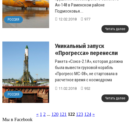
Ан-148 в Раменском районе
Подмосковья....
12.02.2018
977
РОССИЯ
Читать далее
Уникальный запуск
«Прогресса» перенесли
Ракета «Союз-2.1А», которая должна
была вывести грузовой корабль
«Прогресс МС-08», не стартовала в
расчетное время с космодрома
Байконур. Об этом в субботу,...
11.02.2018
952
РОССИЯ
Читать далее
«
1
2
...
120
121
122
123
124
»
Мы в Facebook