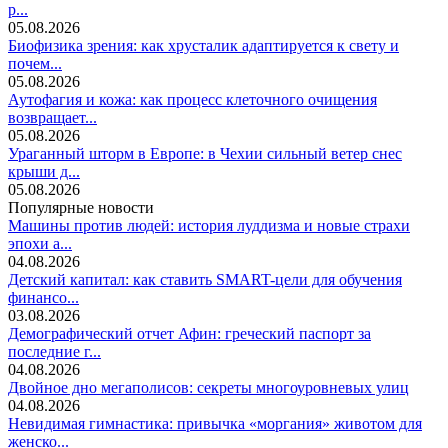
р...
05.08.2026
Биофизика зрения: как хрусталик адаптируется к свету и
почем...
05.08.2026
Аутофагия и кожа: как процесс клеточного очищения
возвращает...
05.08.2026
Ураганный шторм в Европе: в Чехии сильный ветер снес
крыши д...
05.08.2026
Популярные новости
Машины против людей: история луддизма и новые страхи
эпохи а...
04.08.2026
Детский капитал: как ставить SMART-цели для обучения
финансо...
03.08.2026
Демографический отчет Афин: греческий паспорт за
последние г...
04.08.2026
Двойное дно мегаполисов: секреты многоуровневых улиц
04.08.2026
Невидимая гимнастика: привычка «моргания» животом для
женско...