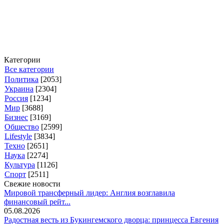
Категории
Все категории
Политика
[2053]
Украина
[2304]
Россия
[1234]
Мир
[3688]
Бизнес
[3169]
Общество
[2599]
Lifestyle
[3834]
Техно
[2651]
Наука
[2274]
Культура
[1126]
Спорт
[2511]
Свежие новости
Мировой трансферный лидер: Англия возглавила
финансовый рейт...
05.08.2026
Радостная весть из Букингемского дворца: принцесса Евгения