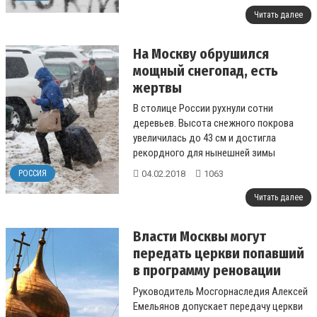
Читать далее
На Москву обрушился
мощный снегопад, есть
жертвы
В столице России рухнули сотни
деревьев. Высота снежного покрова
увеличилась до 43 см и достигла
рекордного для нынешней зимы
значения....
04.02.2018
1063
РОССИЯ
Читать далее
Власти Москвы могут
передать церкви попавший
в программу реновации
Успенский собор
Руководитель Мосгорнаследия Алексей
Емельянов допускает передачу церкви