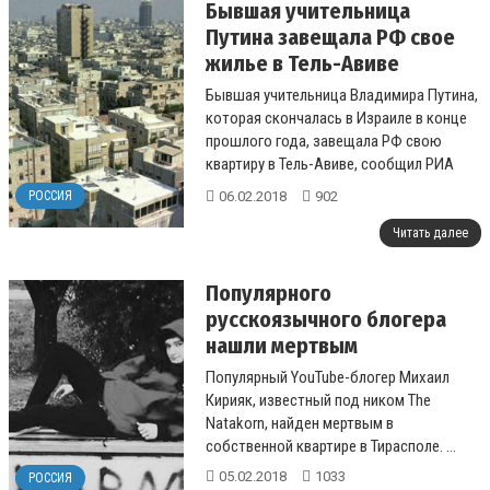
Бывшая учительница
Путина завещала РФ свое
жилье в Тель-Авиве
Бывшая учительница Владимира Путина,
которая скончалась в Израиле в конце
прошлого года, завещала РФ свою
квартиру в Тель-Авиве, сообщил РИА
Новости представитель российского
06.02.2018
902
РОССИЯ
посол...
Читать далее
Популярного
русскоязычного блогера
нашли мертвым
Популярный YouTube-блогер Михаил
Кирияк, известный под ником The
Natakorn, найден мертвым в
собственной квартире в Тирасполе. ...
05.02.2018
1033
РОССИЯ