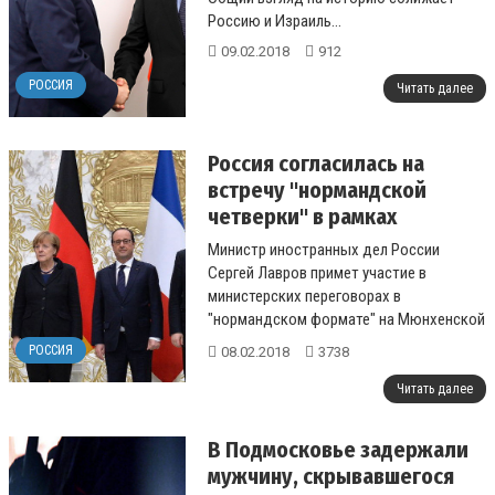
Россию и Израиль...
09.02.2018
912
РОССИЯ
Читать далее
Россия согласилась на
встречу "нормандской
четверки" в рамках
Мюнхенской конференции
Министр иностранных дел России
Сергей Лавров примет участие в
министерских переговорах в
"нормандском формате" на Мюнхенской
конференции по безопасности, если эта
РОССИЯ
08.02.2018
3738
встреча...
Читать далее
В Подмосковье задержали
мужчину, скрывавшегося