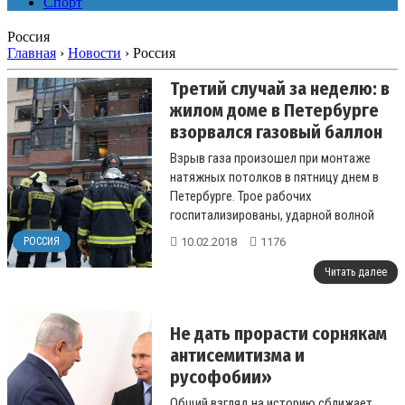
Спорт
Россия
Главная
›
Новости
›
Россия
Третий случай за неделю: в
жилом доме в Петербурге
взорвался газовый баллон
Взрыв газа произошел при монтаже
натяжных потолков в пятницу днем в
Петербурге. Трое рабочих
госпитализированы, ударной волной
повредило перегородки в 10 квартирах,
10.02.2018
1176
РОССИЯ
обрушились два ...
Читать далее
Не дать прорасти сорнякам
антисемитизма и
русофобии»
Общий взгляд на историю сближает