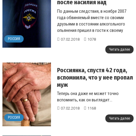
после насилия над
подростком
По данным следствия, в ноябре 2007
года обвиняемый вместе со своими
друзьями в состоянии алкогольного
опьянения пришел в гости к своему
односельчанину, которого не оказалось
РОССИЯ
07.02.2018
1078
дома.&...
Читать далее
Россиянка, спустя 42 года,
вспомнила, что у нее пропал
муж
Теперь она даже не может точно
вспомнить, как он выглядит...
07.02.2018
1168
РОССИЯ
Читать далее