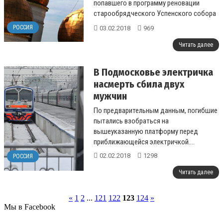
попавшего в программу реновации
старообрядческого Успенского собора
начала ХХ века на Марксистской
РОССИЯ
03.02.2018
969
улице.&nb...
Читать далее
В Подмосковье электричка
насмерть сбила двух
мужчин
По предварительным данным, погибшие
пытались взобраться на
вышеуказанную платформу перед
приближающейся электричкой....
02.02.2018
1298
РОССИЯ
Читать далее
«
1
2
...
121
122
123
124
»
Мы в Facebook