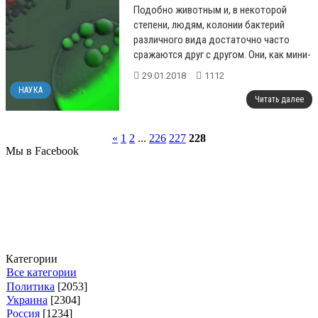
Подобно животным и, в некоторой
степени, людям, колонии бактерий
различного вида достаточно часто
сражаются друг с другом. Они, как мини-
армии, наносят удары, оттесняют
29.01.2018
1112
противни...
НАУКА
Читать далее
«
1
2
...
226
227
228
Мы в Facebook
Категории
Все категории
Политика
[2053]
Украина
[2304]
Россия
[1234]