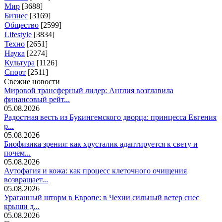
Мир
[3688]
Бизнес
[3169]
Общество
[2599]
Lifestyle
[3834]
Техно
[2651]
Наука
[2274]
Культура
[1126]
Спорт
[2511]
Свежие новости
Мировой трансферный лидер: Англия возглавила
финансовый рейт...
05.08.2026
Радостная весть из Букингемского дворца: принцесса Евгения
р...
05.08.2026
Биофизика зрения: как хрусталик адаптируется к свету и
почем...
05.08.2026
Аутофагия и кожа: как процесс клеточного очищения
возвращает...
05.08.2026
Ураганный шторм в Европе: в Чехии сильный ветер снес
крыши д...
05.08.2026