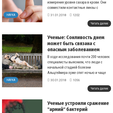
измерения уровня сахара в крови. Они
совместили контактные линзы с
глюкометром. Об этом сообщила
31.01.2018
1202
НАУКА
«Свободная пресса...
Читать далее
Ученые: Сонливость днем
может быть связана с
опасным заболеванием
В ходе исследования почти 200 человек
специалисты выяснили, что люди с
начальной стадией болезни
Альцгеймера хуже спят ночью и чаще
испытывают сонливость днем....
30.01.2018
1056
НАУКА
Читать далее
Ученые устроили сражение
"армий" бактерий