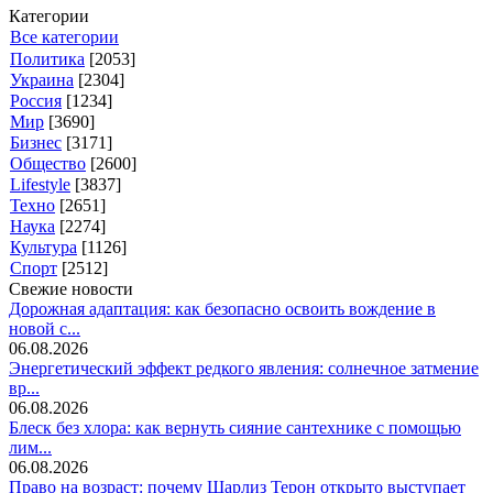
Категории
Все категории
Политика
[2053]
Украина
[2304]
Россия
[1234]
Мир
[3690]
Бизнес
[3171]
Общество
[2600]
Lifestyle
[3837]
Техно
[2651]
Наука
[2274]
Культура
[1126]
Спорт
[2512]
Свежие новости
Дорожная адаптация: как безопасно освоить вождение в
новой с...
06.08.2026
Энергетический эффект редкого явления: солнечное затмение
вр...
06.08.2026
Блеск без хлора: как вернуть сияние сантехнике с помощью
лим...
06.08.2026
Право на возраст: почему Шарлиз Терон открыто выступает