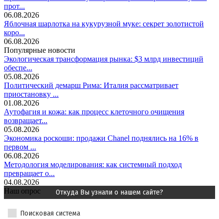
прот...
06.08.2026
Яблочная шарлотка на кукурузной муке: секрет золотистой
коро...
06.08.2026
Популярные новости
Экологическая трансформация рынка: $3 млрд инвестиций
обеспе...
05.08.2026
Политический демарш Рима: Италия рассматривает
приостановку ...
01.08.2026
Аутофагия и кожа: как процесс клеточного очищения
возвращает...
05.08.2026
Экономика роскоши: продажи Chanel поднялись на 16% в
первом ...
06.08.2026
Методология моделирования: как системный подход
превращает о...
04.08.2026
Наш опрос
Откуда Вы узнали о нашем сайте?
Поисковая система