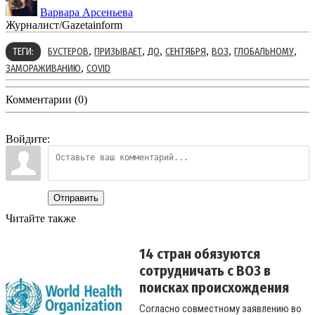
Варвара Арсеньева
Журналист/Gazetainform
,
,
,
,
,
,
ТЕГИ:
БУСТЕРОВ
ПРИЗЫВАЕТ
ДО
СЕНТЯБРЯ
ВОЗ
ГЛОБАЛЬНОМУ
,
ЗАМОРАЖИВАНИЮ
COVID
Комментарии (0)
Войдите:
Отправить
Читайте также
14 стран обязуются
сотрудничать с ВОЗ в
поисках происхождения
COV...
Согласно совместному заявлению во