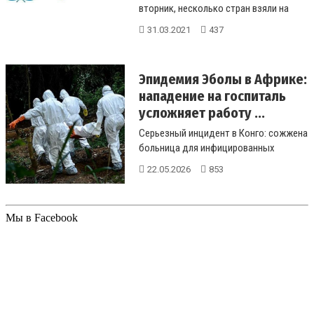
вторник, несколько стран взяли на
себя обязательство сотрудничать ...
31.03.2021
437
Эпидемия Эболы в Африке:
нападение на госпиталь
усложняет работу ...
Серьезный инцидент в Конго: сожжена
больница для инфицированных
Эболой. Попытки забрать тела
22.05.2026
853
умерших...
Мы в Facebook