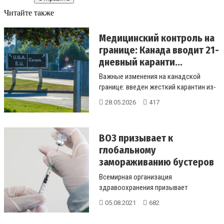
Читайте также
Медицинский контроль на
границе: Канада вводит 21-
дневный каранти...
Важные изменения на канадской
границе: введен жесткий карантин из-
за африканского вируса. Как Оттава...
28.05.2026
417
ВОЗ призывает к
глобальному
замораживанию бустеров
COVID до сентя...
Всемирная организация
здравоохранения призывает
заморозить бустерные уколы против
05.08.2021
682
COVID-19 до конца ...