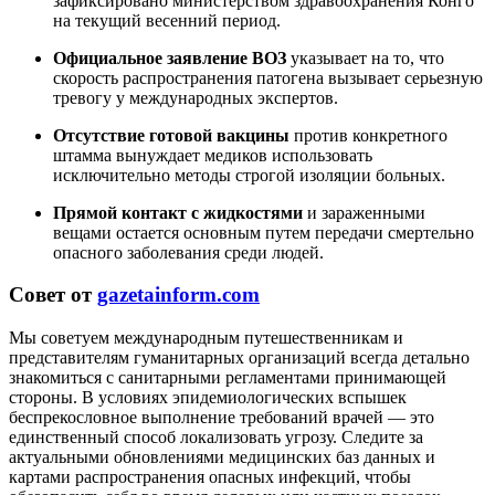
зафиксировано министерством здравоохранения Конго
на текущий весенний период.
Официальное заявление ВОЗ
указывает на то, что
скорость распространения патогена вызывает серьезную
тревогу у международных экспертов.
Отсутствие готовой вакцины
против конкретного
штамма вынуждает медиков использовать
исключительно методы строгой изоляции больных.
Прямой контакт с жидкостями
и зараженными
вещами остается основным путем передачи смертельно
опасного заболевания среди людей.
Совет от
gazetainform.com
Мы советуем международным путешественникам и
представителям гуманитарных организаций всегда детально
знакомиться с санитарными регламентами принимающей
стороны. В условиях эпидемиологических вспышек
беспрекословное выполнение требований врачей — это
единственный способ локализовать угрозу. Следите за
актуальными обновлениями медицинских баз данных и
картами распространения опасных инфекций, чтобы