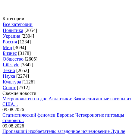
Категории
Все категории
Политика
[2054]
Украина
[2304]
Россия
[1234]
Мир
[3694]
Бизнес
[3178]
Общество
[2605]
Lifestyle
[3842]
Техно
[2652]
Наука
[2274]
Культура
[1126]
Спорт
[2512]
Свежие новости
Метрополитен на дне Атлантики: Зачем списанные вагоны из
США...
09.08.2026
Статистический феномен Европы: Четвероногие питомцы
становят...
09.08.2026
Пропавший изобретатель: загадочное исчезновение Луи ле