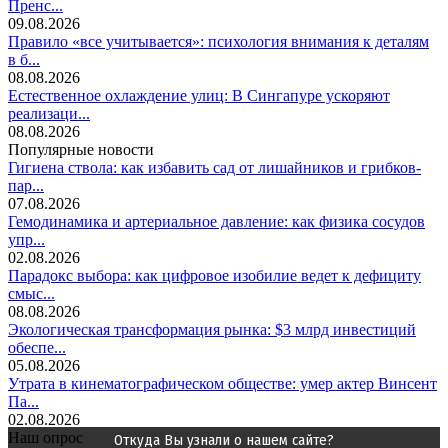
Пренс...
09.08.2026
Правило «все учитывается»: психология внимания к деталям
в б...
08.08.2026
Естественное охлаждение улиц: В Сингапуре ускоряют
реализаци...
08.08.2026
Популярные новости
Гигиена ствола: как избавить сад от лишайников и грибков-
пар...
07.08.2026
Гемодинамика и артериальное давление: как физика сосудов
упр...
02.08.2026
Парадокс выбора: как цифровое изобилие ведет к дефициту
смыс...
08.08.2026
Экологическая трансформация рынка: $3 млрд инвестиций
обеспе...
05.08.2026
Утрата в кинематографическом обществе: умер актер Винсент
Па...
02.08.2026
Наш опрос
Откуда Вы узнали о нашем сайте?