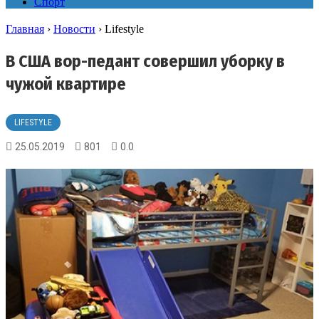
Спорт
Главная
›
Новости
›
Lifestyle
В США вор-педант совершил уборку в
чужой квартире
LIFESTYLE
25.05.2019
801
0.0