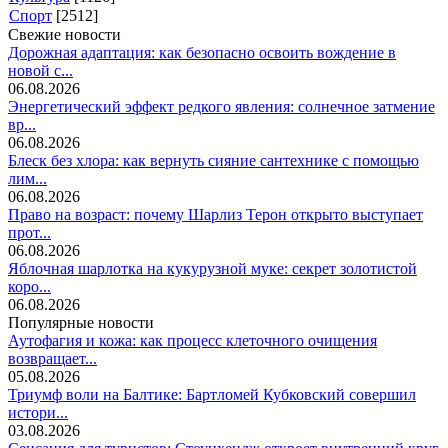
Спорт
[2512]
Свежие новости
Дорожная адаптация: как безопасно освоить вождение в
новой с...
06.08.2026
Энергетический эффект редкого явления: солнечное затмение
вр...
06.08.2026
Блеск без хлора: как вернуть сияние сантехнике с помощью
лим...
06.08.2026
Право на возраст: почему Шарлиз Терон открыто выступает
прот...
06.08.2026
Яблочная шарлотка на кукурузной муке: секрет золотистой
коро...
06.08.2026
Популярные новости
Аутофагия и кожа: как процесс клеточного очищения
возвращает...
05.08.2026
Триумф воли на Балтике: Бартломей Кубковский совершил
истори...
03.08.2026