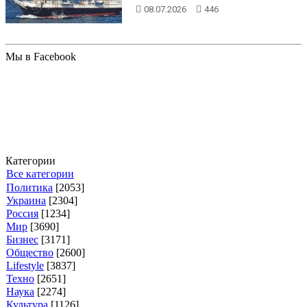
затонули у причалов Бруклина. ...
08.07.2026
446
Мы в Facebook
Категории
Все категории
Политика
[2053]
Украина
[2304]
Россия
[1234]
Мир
[3690]
Бизнес
[3171]
Общество
[2600]
Lifestyle
[3837]
Техно
[2651]
Наука
[2274]
Культура
[1126]