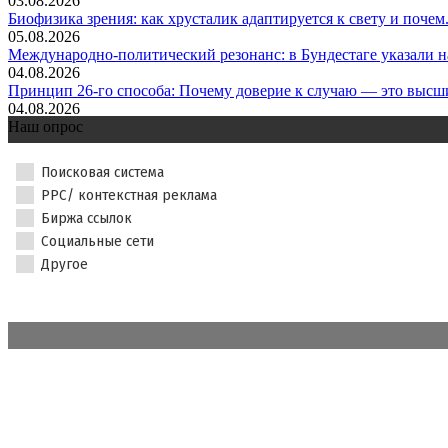
03.08.2026
Биофизика зрения: как хрусталик адаптируется к свету и почем.
05.08.2026
Международно-политический резонанс: в Бундестаге указали на 
04.08.2026
Принцип 26-го способа: Почему доверие к случаю — это высши
04.08.2026
Наш опрос
Поисковая система
PPC/ контекстная реклама
Биржа ссылок
Социальные сети
Другое