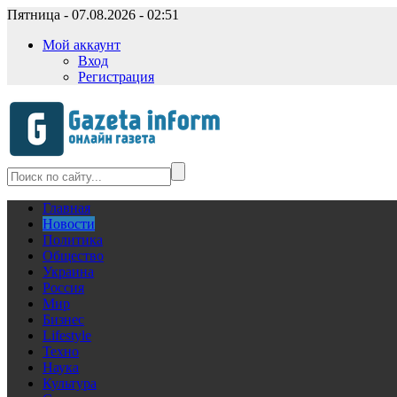
Пятница - 07.08.2026 - 02:51
Мой аккаунт
Вход
Регистрация
Главная
Новости
Политика
Общество
Украина
Россия
Мир
Бизнес
Lifestyle
Техно
Наука
Культура