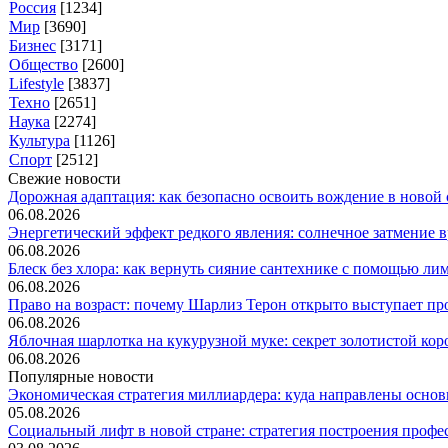
Россия
[1234]
Мир
[3690]
Бизнес
[3171]
Общество
[2600]
Lifestyle
[3837]
Техно
[2651]
Наука
[2274]
Культура
[1126]
Спорт
[2512]
Свежие новости
Дорожная адаптация: как безопасно освоить вождение в новой с
06.08.2026
Энергетический эффект редкого явления: солнечное затмение вр
06.08.2026
Блеск без хлора: как вернуть сияние сантехнике с помощью лим.
06.08.2026
Право на возраст: почему Шарлиз Терон открыто выступает прот
06.08.2026
Яблочная шарлотка на кукурузной муке: секрет золотистой коро
06.08.2026
Популярные новости
Экономическая стратегия миллиардера: куда направлены основ
05.08.2026
Социальный лифт в новой стране: стратегия построения професс