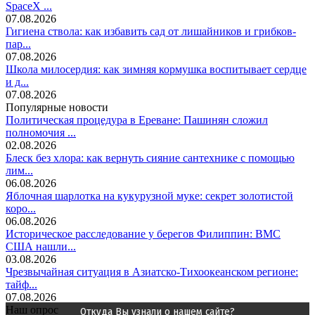
SpaceX ...
07.08.2026
Гигиена ствола: как избавить сад от лишайников и грибков-
пар...
07.08.2026
Школа милосердия: как зимняя кормушка воспитывает сердце
и д...
07.08.2026
Популярные новости
Политическая процедура в Ереване: Пашинян сложил
полномочия ...
02.08.2026
Блеск без хлора: как вернуть сияние сантехнике с помощью
лим...
06.08.2026
Яблочная шарлотка на кукурузной муке: секрет золотистой
коро...
06.08.2026
Историческое расследование у берегов Филиппин: ВМС
США нашли...
03.08.2026
Чрезвычайная ситуация в Азиатско-Тихоокеанском регионе:
тайф...
07.08.2026
Наш опрос
Откуда Вы узнали о нашем сайте?