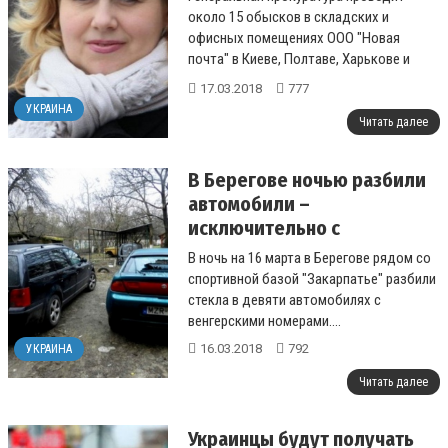
около 15 обысков в складских и
офисных помещениях ООО "Новая
почта" в Киеве, Полтаве, Харькове и
Днепре....
17.03.2018
777
УКРАИНА
Читать далее
В Берегове ночью разбили
автомобили –
исключительно с
венгерскими номерами
В ночь на 16 марта в Берегове рядом со
спортивной базой "Закарпатье" разбили
стекла в девяти автомобилях с
венгерскими номерами....
16.03.2018
792
УКРАИНА
Читать далее
Украинцы будут получать