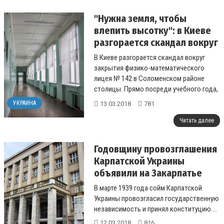
"Нужна земля, чтобы
влепить высотку": в Киеве
разгорается скандал вокруг
закрытия лицея №142
В Киеве разгорается скандал вокруг
закрытия физико-математического
лицея № 142 в Соломенском районе
столицы. Прямо посреди учебного года,
в субботу вечером, 500 учеников лицея
УКРАИНА
13.03.2018
781
№142...
Читать далее
Годовщину провозглашения
Карпатской Украины
объявили на Закарпатье
выходным днем
В марте 1939 года сойм Карпатской
Украины провозгласил государственную
независимость и принял конституцию....
12.03.2018
816