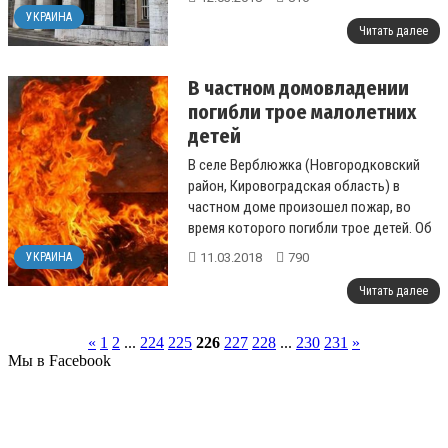
УКРАИНА
Читать далее
В частном домовладении
погибли трое малолетних
детей
В селе Верблюжка (Новгородковский
район, Кировоградская область) в
частном доме произошел пожар, во
время которого погибли трое детей. Об
этом сообщает пресс-центр
11.03.2018
790
УКРАИНА
Государственной ...
Читать далее
«
1
2
...
224
225
226
227
228
...
230
231
»
Мы в Facebook