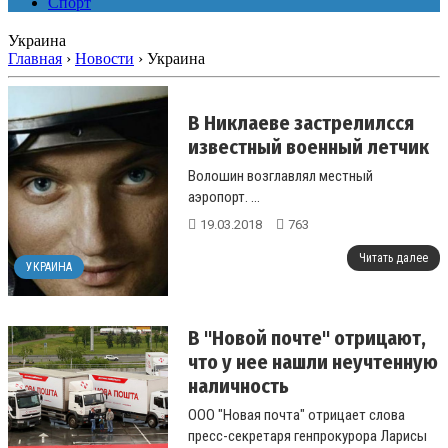
Спорт
Украина
Главная
›
Новости
›
Украина
В Никлаеве застрелилсся
известный военный летчик
Волошин возглавлял местный
аэропорт. ...
19.03.2018
763
Читать далее
УКРАИНА
В "Новой почте" отрицают,
что у нее нашли неучтенную
наличность
ООО "Новая почта" отрицает слова
пресс-секретаря генпрокурора Ларисы