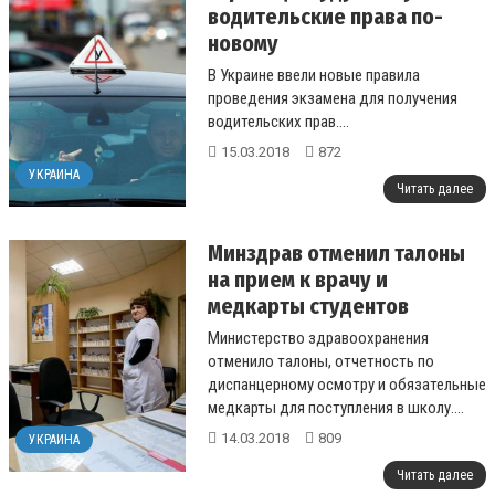
водительские права по-
новому
В Украине ввели новые правила
проведения экзамена для получения
водительских прав....
15.03.2018
872
УКРАИНА
Читать далее
Минздрав отменил талоны
на прием к врачу и
медкарты студентов
Министерство здравоохранения
отменило талоны, отчетность по
диспанцерному осмотру и обязательные
медкарты для поступления в школу....
14.03.2018
809
УКРАИНА
Читать далее