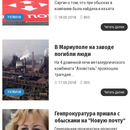
Сарган о том, что при обысках в
компании была найдена и изъята
неучтенная в бухгалтерии наличность....
18.03.2018
835
УКРАИНА
Читать далее
В Мариуполе на заводе
погибли люди
На 4 доменной печи металлургического
комбината "Азовсталь" произошла
трагедия....
17.03.2018
935
УКРАИНА
Читать далее
Генпрокуратура пришла с
обысками на "Новую почту"
Генеральная прокуратура проводит