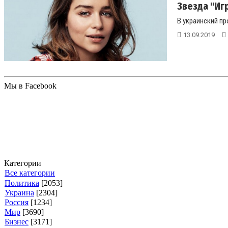
Звезда "Иг
В украинский пр
13.09.2019
Мы в Facebook
Категории
Все категории
Политика
[2053]
Украина
[2304]
Россия
[1234]
Мир
[3690]
Бизнес
[3171]