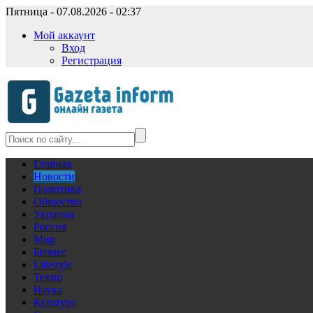
Пятница - 07.08.2026 - 02:37
Мой аккаунт
Вход
Регистрация
Главная
Новости
Политика
Общество
Украина
Россия
Мир
Бизнес
Lifestyle
Техно
Наука
Культура