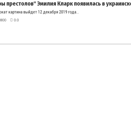
ры престолов" Эмилия Кларк появилась в украинско
окат картина выйдет 12 декабря 2019 года...
800
0.0