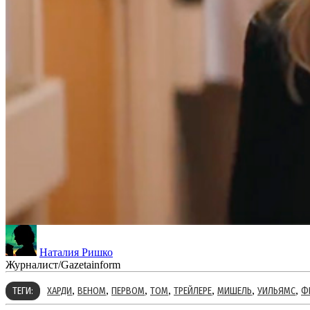
Наталия Ришко
Журналист/Gazetainform
,
,
,
,
,
,
,
ТЕГИ:
ХАРДИ
ВЕНОМ
ПЕРВОМ
ТОМ
ТРЕЙЛЕРЕ
МИШЕЛЬ
УИЛЬЯМС
Ф