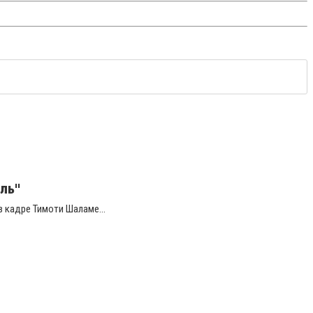
ль"
 кадре Тимоти Шаламе...