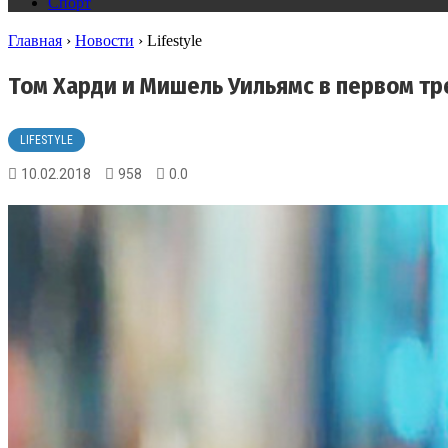
Спорт
Главная
›
Новости
›
Lifestyle
Том Харди и Мишель Уильямс в первом т
LIFESTYLE
10.02.2018
958
0.0