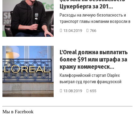
Цукерберга за 201...
Расходы на личную безопасность и
транспорт главы компании возросли в
4 раза по сравнению с 2016 годо...
13.04.2019
766
L'Oreal должна выплатить
более $91 млн штрафа за
кражу коммерческ...
Калифорнийский стартап Olaplex
выиграл суд против французской
компании, которую также признали
13.08.2019
655
винов...
Мы в Facebook