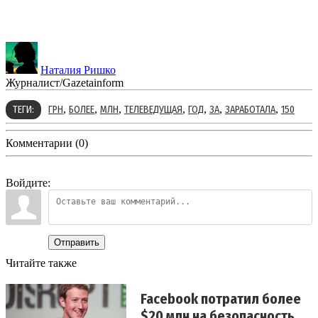
Наталия Ришко
Журналист/Gazetainform
,
,
,
,
,
,
,
ТЕГИ:
ГРН
БОЛЕЕ
МЛН
ТЕЛЕВЕДУЩАЯ
ГОД
ЗА
ЗАРАБОТАЛА
150
Комментарии (0)
Войдите:
Отправить
Читайте также
Facebook потратил более
$20 млн на безопасность