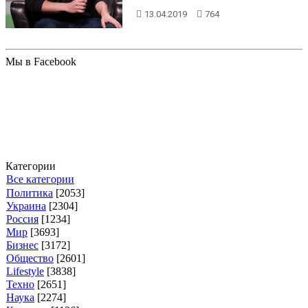
4 раза по сравнению с 2016 годо...
13.04.2019
764
Мы в Facebook
Категории
Все категории
Политика
[2053]
Украина
[2304]
Россия
[1234]
Мир
[3693]
Бизнес
[3172]
Общество
[2601]
Lifestyle
[3838]
Техно
[2651]
Наука
[2274]