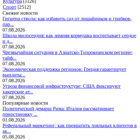
Культура
[1126]
Спорт
[2512]
Свежие новости
Гигиена ствола: как избавить сад от лишайников и грибков-
пар...
07.08.2026
Школа милосердия: как зимняя кормушка воспитывает сердце
и д...
07.08.2026
Чрезвычайная ситуация в Азиатско-Тихоокеанском регионе:
тайф...
07.08.2026
Экономическая поддержка регионов: Греция гарантирует
выплаты...
07.08.2026
Угроза финансовой инфраструктуре: США фиксируют
хакерские ат...
07.08.2026
Популярные новости
Политический демарш Рима: Италия рассматривает
приостановку ...
01.08.2026
Реферальный маркетинг: как превратить лояльных клиентов в
ак...
05.08.2026