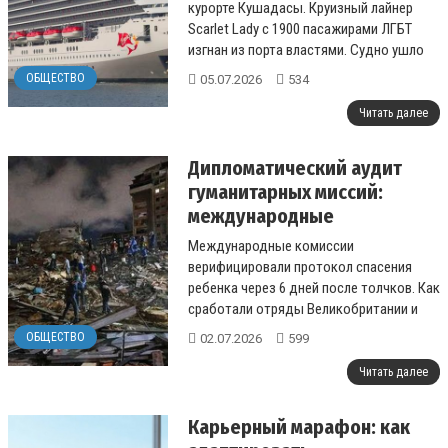
туристами на борту!
курорте Кушадасы. Круизный лайнер
Scarlet Lady с 1900 пасажирами ЛГБТ
изгнан из порта властями. Судно ушло
на Крит....
ОБЩЕСТВО
05.07.2026
534
Читать далее
Дипломатический аудит
гуманитарных миссий:
международные
наблюдатели
Международные комиссии
верифицировали протокол
верифицировали протокол спасения
спасения ребенка в
ребенка через 6 дней после толчков. Как
Венесуэле
сработали отряды Великобритании и
Йордании в зоне стихийного бедствия....
ОБЩЕСТВО
02.07.2026
599
Читать далее
Карьерный марафон: как