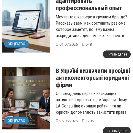
адаптировать
профессиональный опыт
для работы за рубежом
Мечтаете о карьере в крупном бренде?
Рассказываем, как составить резюме,
которое заметят, почему важна
аккредитация диплома и как завести
полезные связи....
ОБЩЕСТВО
01.07.2026
548
Читать далее
В Україні визначили провідні
антиколекторські юридичні
фірми
Оприлюднено перелік найкращих
антиколекторських фірм України. Чому
LA Consulting очолила рейтинг та як
юристи допомагають захистити права
боржників перед МФО....
26.06.2026
1296
ОБЩЕСТВО
Читать далее