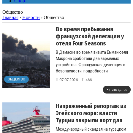
Спорт
Общество
Главная
›
Новости
›
Общество
Во время пребывания
французской делегации у
отеля Four Seasons
раздались взрывы
В Дамаске во время визита Емманюэля
Макрона сработали два взрывных
устройства. Французская делегация в
безопасности, подробности
репортажа....
ОБЩЕСТВО
07.07.2026
466
Читать далее
Напряженный репортаж из
Эгейского моря: власти
Турции закрыли порт для
лайнера Scarlet Lady с ЛГБТ-
Международный скандал на турецком