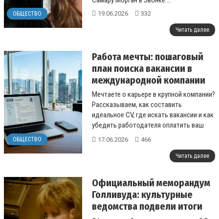
Самару Морган в Звонке....
19.06.2026
332
ОБЩЕСТВО
Читать далее
Работа мечты: пошаговый
план поиска вакансии в
международной компании
Мечтаете о карьере в крупной компании?
Рассказываем, как составить
идеальное CV, где искать вакансии и как
убедить работодателя оплатить ваш
переезд....
17.06.2026
466
ОБЩЕСТВО
Читать далее
Официальный меморандум
Голливуда: культурные
ведомства подвели итоги
творческого наследия