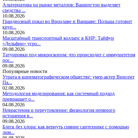
Альтернатива на рынке металлов: Вашингтон выделяет
средства ...
10.08.2026
Грандиозный показ во Вроцлаве и Варшаве: Польша готовит
круп...
10.08.2026
Масштабный транспортный коллапс в КНР: Тайфун
«Дельфин» угро...
09.08.2026
Татуировки под микроскопом: что происходит с иммунитетом
пос...
09.08.2026
Популярные новости
Утрата в кинематографическом обществе: умер актер Винсент
Па...
02.08.2026
Методология моделирования: как системный подход
превращает о...
04.08.2026
Неврастения и переутомление: физиология нервного
истощения в...
09.08.2026
Блеск без хлора: как вернуть сияние сантехнике с помощью
лим...
06.08.2026