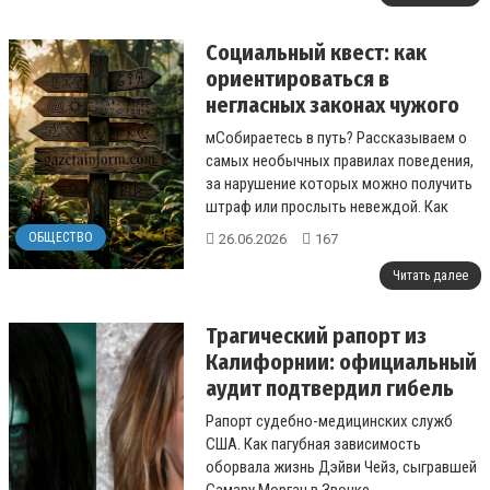
Социальный квест: как
ориентироваться в
негласных законах чужого
этикета
мСобираетесь в путь? Рассказываем о
самых необычных правилах поведения,
за нарушение которых можно получить
штраф или прослыть невеждой. Как
стать своим везде....
ОБЩЕСТВО
26.06.2026
167
Читать далее
Трагический рапорт из
Калифорнии: официальный
аудит подтвердил гибель
35-летней голливудской
Рапорт судебно-медицинских служб
звезды Дэйви Чейз от
США. Как пагубная зависимость
многолетней зависимости
оборвала жизнь Дэйви Чейз, сыгравшей