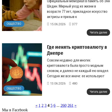
Официальный мемориал в память об Энн
ушедшей Энн Шедин
Шедин. Мирный уход из жизни в
возрасте 77 лет, прикладное искусство
актрисы и призыв к
благотворительности....
ОБЩЕСТВО
15.06.2026
377
Читать далее
Где менять криптовалюту в
Днепре
Совсем недавно для многих
криптовалюта была просто модным
словом, и далеко не каждый ею владел.
Сегодня же все иначе: ее используют
для инвестиций, оплаты труда,
13.06.2026
480
увеличения личного...
ОБЩЕСТВО
Читать далее
«
1
2
3
4
5
6
...
260
261
»
Мы в Facebook