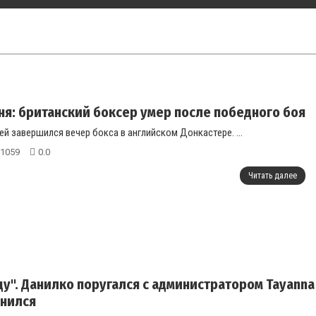
ня: британский боксер умер после победного боя
й завершился вечер бокса в английском Донкастере. ...
1059
0.0
Читать далее
.зду". Данилко поругался с администратором Tayann
инился