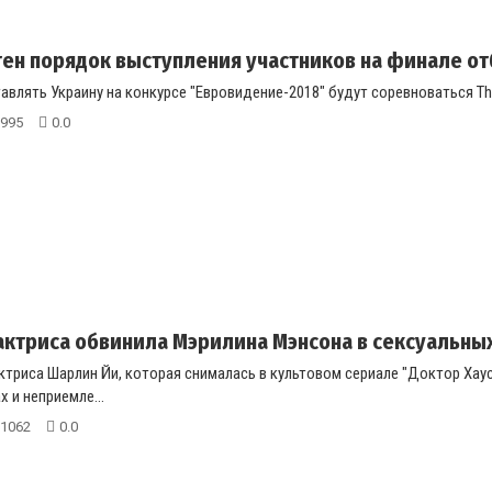
тен порядок выступления участников на финале о
влять Украину на конкурсе "Евровидение-2018" будут соревноваться The Eris
995
0.0
актриса обвинила Мэрилина Мэнсона в сексуальны
ктриса Шарлин Йи, которая снималась в культовом сериале "Доктор Хау
 и неприемле...
1062
0.0