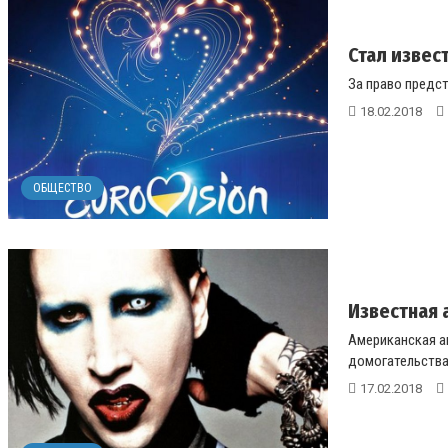
Стал извес
За право предста
18.02.2018
ОБЩЕСТВО
Известная 
Американская а
домогательствах
17.02.2018