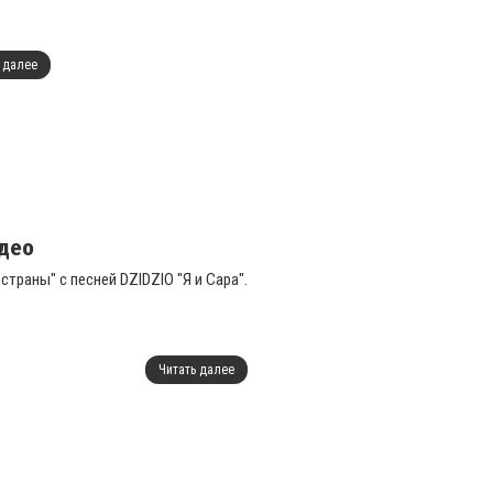
 далее
идео
траны" с песней DZIDZIO "Я и Сара".
Читать далее