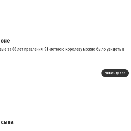
доне
ые за 66 лет правления. 91-летнюю королеву можно было увидеть в
Читать далее
 сына