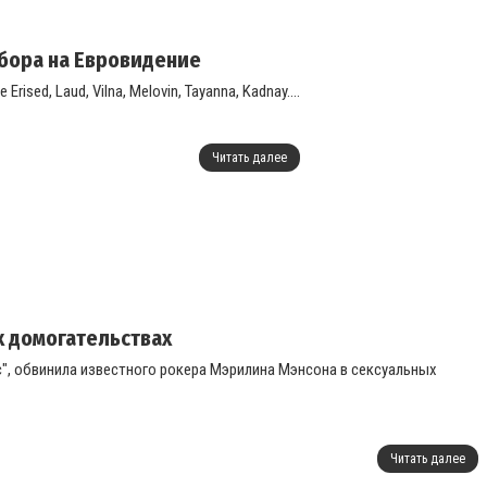
тбора на Евровидение
ed, Laud, Vilna, Melovin, Tayanna, Kadnay....
Читать далее
х домогательствах
с", обвинила известного рокера Мэрилина Мэнсона в сексуальных
Читать далее