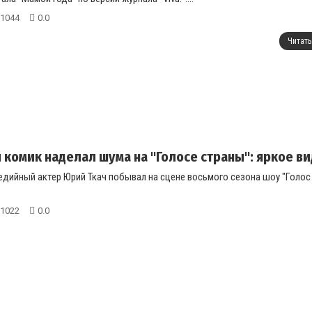
1044
0.0
Читать
 комик наделал шума на "Голосе страны": яркое в
дийный актер Юрий Ткач побывал на сцене восьмого сезона шоу "Голос с
1022
0.0