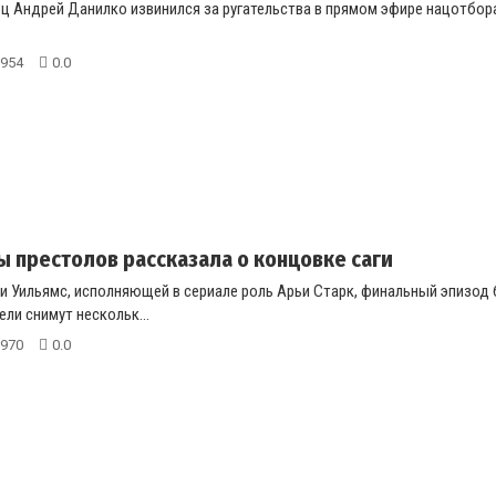
ц Андрей Данилко извинился за ругательства в прямом эфире нацотбора 
954
0.0
ы престолов рассказала о концовке саги
 Уильямс, исполняющей в сериале роль Арьи Старк, финальный эпизод б
ели снимут нескольк...
970
0.0