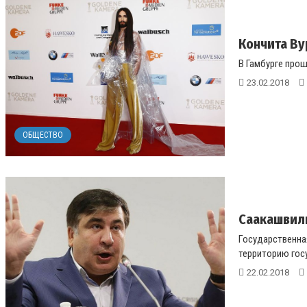
Кончита В
В Гамбурге прош
23.02.2018
ОБЩЕСТВО
Саакашвили
Государственна
территорию госу
22.02.2018