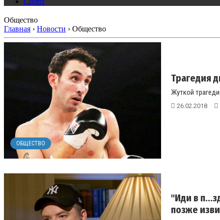
Спорт
Общество
Главная
›
Новости
›
Общество
Трагедия д
Жуткой трагедие
26.02.2018
ОБЩЕСТВО
"Иди в п..
позже изв