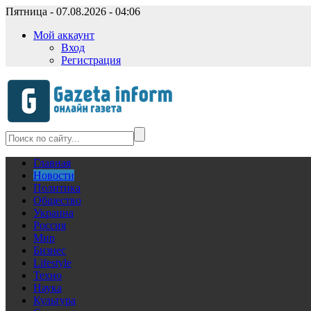
Пятница - 07.08.2026 - 04:06
Мой аккаунт
Вход
Регистрация
Главная
Новости
Политика
Общество
Украина
Россия
Мир
Бизнес
Lifestyle
Техно
Наука
Культура