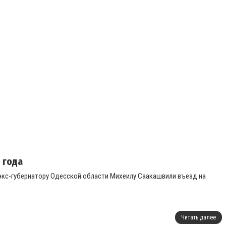
 года
 экс-губернатору Одесской области Михеилу Саакашвили въезд на
Читать далее