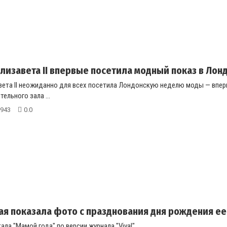
лизавета II впервые посетила модный показ в Лон
вета II неожиданно для всех посетила Лондонскую неделю моды — вперв
ельного зала ...
943
0.0
ая показала фото с празднования дня рождения ее
ла "Мамой года" по версии журнала "Viva!"....